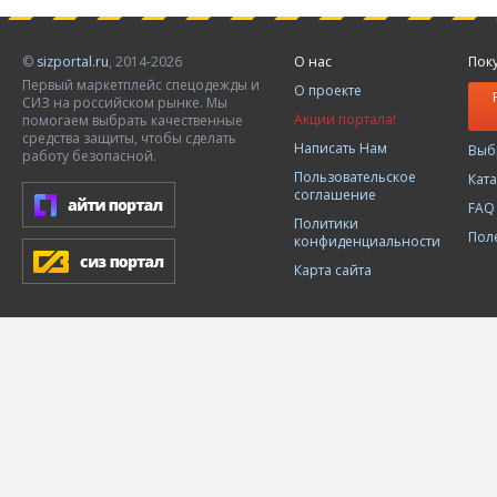
©
sizportal.ru
, 2014-2026
О нас
Пок
Первый маркетплейс спецодежды и
О проекте
СИЗ на российском рынке. Мы
Акции портала!
помогаем выбрать качественные
средства защиты, чтобы сделать
Написать Нам
Выб
работу безопасной.
Пользовательское
Кат
соглашение
FAQ
Политики
Пол
конфиденциальности
Карта сайта