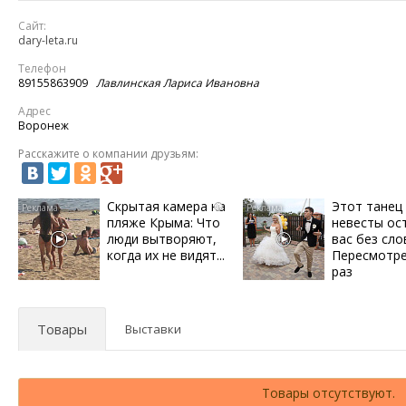
Сайт:
dary-leta.ru
Телефон
89155863909
Лавлинская Лариса Ивановна
Адрес
Воронеж
Расскажите о компании друзьям:
Скрытая камера на
Этот танец
i
пляже Крыма: Что
невесты ос
люди вытворяют,
вас без сло
когда их не видят...
Пересмотре
раз
Товары
Выставки
Товары отсутствуют.