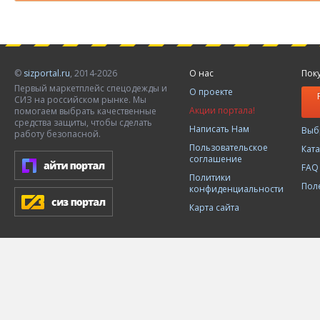
©
sizportal.ru
, 2014-2026
О нас
Пок
Первый маркетплейс спецодежды и
О проекте
СИЗ на российском рынке. Мы
Акции портала!
помогаем выбрать качественные
средства защиты, чтобы сделать
Написать Нам
Выб
работу безопасной.
Пользовательское
Кат
соглашение
FAQ
Политики
Пол
конфиденциальности
Карта сайта