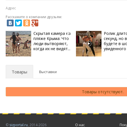
Адрес
Расскажите о компании друзьям:
Скрытая камера на
Ролик длит
i
пляже Крыма: Что
секунд, но 
люди вытворяют,
будете в ш
когда их не видят...
увиденного
Товары
Выставки
Товары отсутствуют.
©
sizportal.ru
, 2014-2026
О нас
Пок