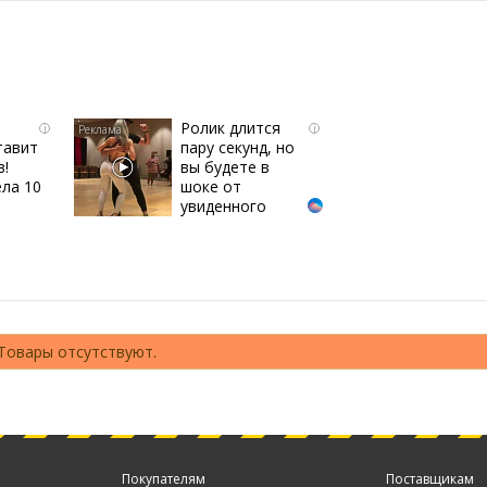
Ролик длится
i
i
тавит
пару секунд, но
в!
вы будете в
ла 10
шоке от
увиденного
Товары отсутствуют.
Покупателям
Поставщикам