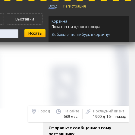
Вход
Регистрация
Выставки
Корзина
Пока нет ни одного товара
Добавьте что-нибудь в корзину»
Город
На сайте
Последний визит
689 мес.
1900 д. 16 ч. назад
Отправьте сообщение этому
поставщику