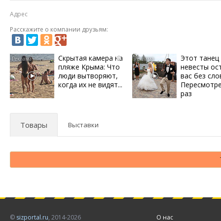
Адрес
Расскажите о компании друзьям:
Скрытая камера на
Этот танец
i
пляже Крыма: Что
невесты ос
люди вытворяют,
вас без сло
когда их не видят...
Пересмотре
раз
Товары
Выставки
©
sizportal.ru
, 2014-2026
О нас