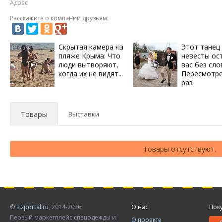
Адрес
Расскажите о компании друзьям:
Скрытая камера на
Этот танец
i
пляже Крыма: Что
невесты ос
люди вытворяют,
вас без сло
когда их не видят...
Пересмотре
раз
Товары
Выставки
Товары отсутствуют.
©
sizportal.ru
, 2014-2026
О нас
Пок
Первый маркетплейс спецодежды и
О проекте