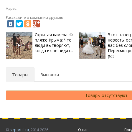
Адрес
Расскажите о компании друзьям:
Скрытая камера на
Этот танец
i
пляже Крыма: Что
невесты ос
люди вытворяют,
вас без сло
когда их не видят...
Пересмотре
раз
Товары
Выставки
Товары отсутствуют.
©
sizportal.ru
, 2014-2026
О нас
Пок