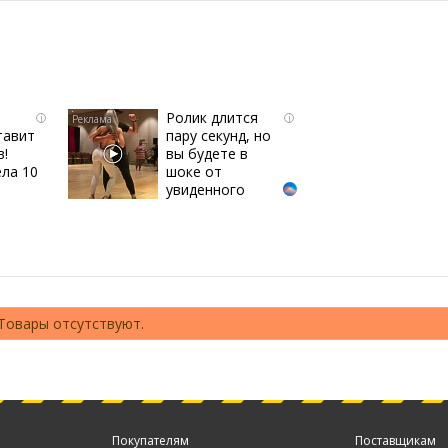
Ролик длится
i
i
тавит
пару секунд, но
в!
вы будете в
ла 10
шоке от
увиденного
Товары отсутствуют.
Покупателям
Поставщикам