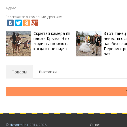
Адрес
Расскажите о компании друзьям:
Скрытая камера на
Этот танец
i
пляже Крыма: Что
невесты ос
люди вытворяют,
вас без сло
когда их не видят...
Пересмотре
раз
Товары
Выставки
©
sizportal.ru
, 2014-2026
О нас