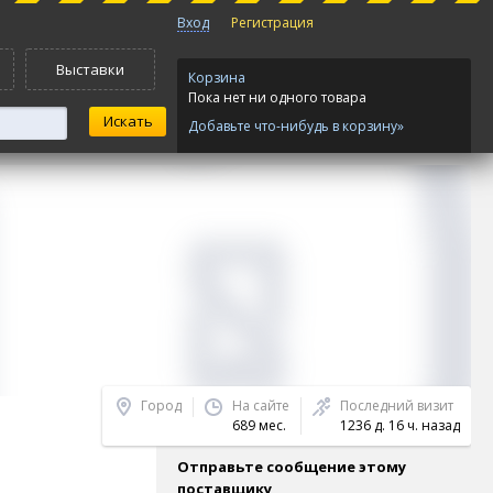
Вход
Регистрация
Выставки
Корзина
Пока нет ни одного товара
Добавьте что-нибудь в корзину»
Город
На сайте
Последний визит
689 мес.
1236 д. 16 ч. назад
Отправьте сообщение этому
поставщику