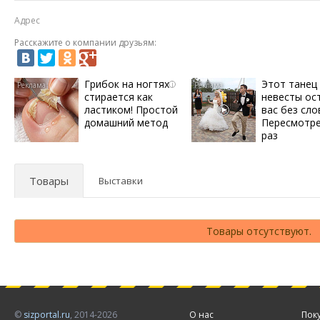
Адрес
Расскажите о компании друзьям:
Грибок на ногтях
Этот танец
i
стирается как
невесты ос
ластиком! Простой
вас без сло
домашний метод
Пересмотре
раз
Товары
Выставки
Товары отсутствуют.
©
sizportal.ru
, 2014-2026
О нас
Пок