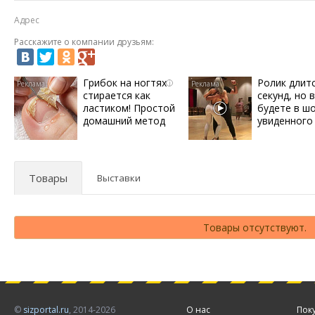
Адрес
Расскажите о компании друзьям:
Грибок на ногтях
Ролик длит
i
стирается как
секунд, но 
ластиком! Простой
будете в ш
домашний метод
увиденного
Товары
Выставки
Товары отсутствуют.
©
sizportal.ru
, 2014-2026
О нас
Пок