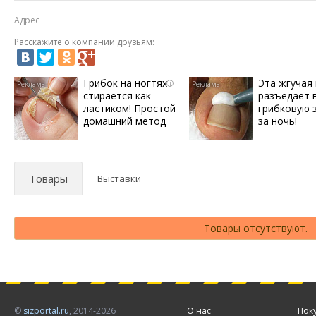
Адрес
Расскажите о компании друзьям:
Грибок на ногтях
Эта жгучая
i
стирается как
разъедает 
ластиком! Простой
грибковую 
домашний метод
за ночь!
Товары
Выставки
Товары отсутствуют.
©
sizportal.ru
, 2014-2026
О нас
Пок