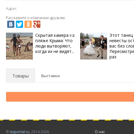
Адрес
Расскажите о компании друзьям:
Скрытая камера на
Этот танец
i
пляже Крыма: Что
невесты ос
люди вытворяют,
вас без сло
когда их не видят...
Пересмотре
раз
Товары
Выставки
©
sizportal.ru
, 2014-2026
О нас