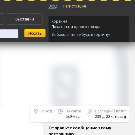
Вход
Регистрация
Выставки
Корзина
Пока нет ни одного товара
Добавьте что-нибудь в корзину»
Город
На сайте
Последний визит
689 мес.
238 д. 22 ч. назад
Отправьте сообщение этому
поставщику