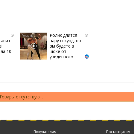
Ролик длится
i
i
тавит
пару секунд, но
в!
вы будете в
ла 10
шоке от
увиденного
Товары отсутствуют.
Покупателям
Поставщикам