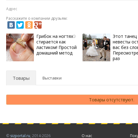
Адрес
Расскажите о компании друзьям:
Грибок на ногтях
Этот танец
i
стирается как
невесты ос
ластиком! Простой
вас без сло
домашний метод
Пересмотре
раз
Товары
Выставки
Товары отсутствуют.
©
sizportal.ru
, 2014-2026
О нас
Пок