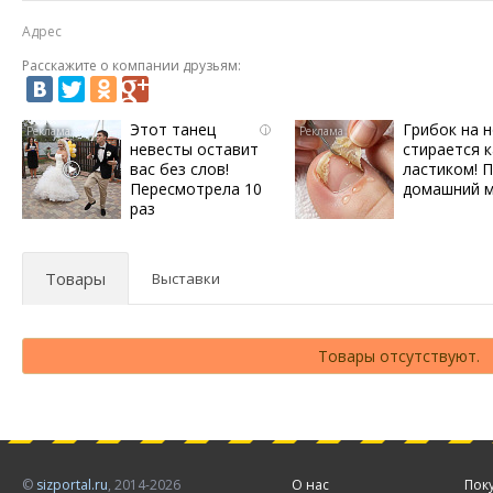
Адрес
Расскажите о компании друзьям:
Этот танец
Грибок на н
i
невесты оставит
стирается к
вас без слов!
ластиком! 
Пересмотрела 10
домашний 
раз
Товары
Выставки
Товары отсутствуют.
©
sizportal.ru
, 2014-2026
О нас
Пок