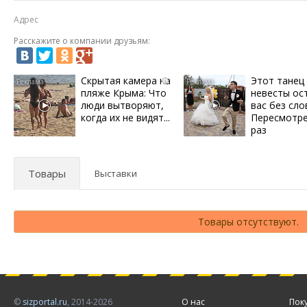
Адрес
Расскажите о компании друзьям:
Скрытая камера на
Этот танец
i
пляже Крыма: Что
невесты ос
люди вытворяют,
вас без сло
когда их не видят...
Пересмотре
раз
Товары
Выставки
Товары отсутствуют.
©
sizportal.ru
, 2014-2026
О нас
Пок