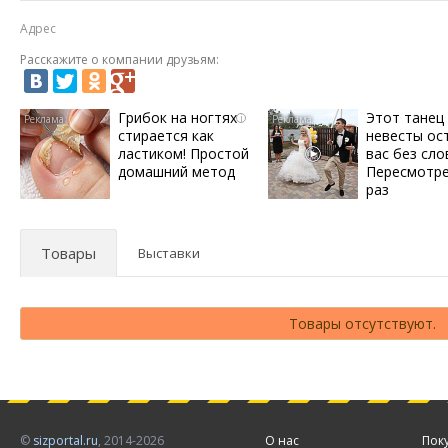
Адрес
Расскажите о компании друзьям:
Грибок на ногтях
Этот танец
i
стирается как
невесты ос
ластиком! Простой
вас без сло
домашний метод
Пересмотре
раз
Товары
Выставки
Товары отсутствуют.
©
sizportal.ru
, 2014-2026
О нас
Пок