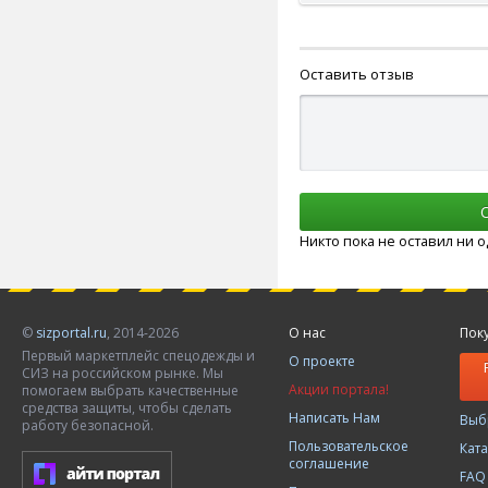
Оставить отзыв
Никто пока не оставил ни 
©
sizportal.ru
, 2014-2026
О нас
Пок
Первый маркетплейс спецодежды и
О проекте
СИЗ на российском рынке. Мы
Акции портала!
помогаем выбрать качественные
средства защиты, чтобы сделать
Написать Нам
Выб
работу безопасной.
Пользовательское
Кат
соглашение
FAQ