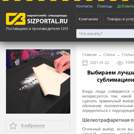
Контакты
Помощь
Добавить 
Компании
Товары и услу
Поставщики и производители СИЗ
Главная
→
Статьи
→
Статьи
1099
2021-01-22
Выбираем лучши
сублимацион
Когда люди собираются н
интересуются тем, какой
сделать правильный выбор
обозначим положительны
определиться с подходящи
Шелкотрафаретная п
В избранное
Отличный выбор, если вы 
каждый оттенок задейс