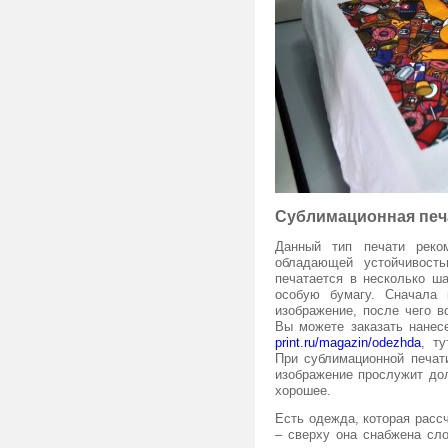
Сублимационная печ
Данный тип печати реко
обладающей устойчивост
печатается в несколько ш
особую бумагу. Сначала
изображение, после чего в
Вы можете заказать нанес
print.ru/magazin/odezhda
, т
При сублимационной печат
изображение прослужит дол
хорошее.
Есть одежда, которая расс
– сверху она снабжена сло