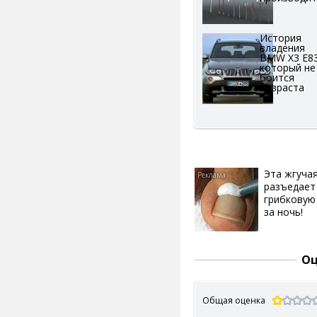
История
владения
BMW X3 E83
который не
боится
возраста
Эта жгуча
разъедает
грибковую
за ночь!
Оц
Общая оценка