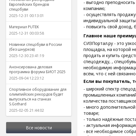
- выгодно преподносить 
Европейских брендов
компанию;
спецобуви
- осуществлять продажу
2025-12-31 00:13:01
индивидуальной защиты 
- повысить свой доход,
Материал PUTEK
2025-12-31 00:03:58
Главное наше преиму
СИЗПортал.ру - это узк
Новинки спецобуви в России
площадка, на которой н
(без шнурков)
продать и купить средс
2025-12-30 23:41:19
спецодежду, , спецобувь
Анонсирована деловая
необходимую информаци
программа форума БИОТ 2025
всём, что с ней связанно
2025-09-04 12:23:12
Если вы покупатель, т
- широкий спектр спецо
Спортивное оборудование для
олимпийских рекордов будет
промышленных компаний 
выпускаться на станках
количества поставщиков
S.Gothard
- много дополнительной
2025-02-05 21:44:02
товаре;
- только надёжные пост
- актуальная информаци
Все новости
- всё необходимое собр