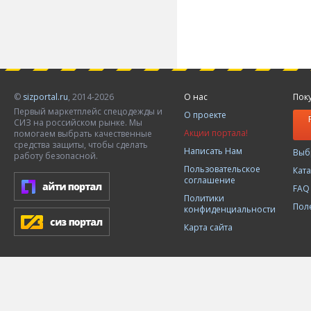
©
sizportal.ru
, 2014-2026
О нас
Пок
Первый маркетплейс спецодежды и
О проекте
СИЗ на российском рынке. Мы
Акции портала!
помогаем выбрать качественные
средства защиты, чтобы сделать
Написать Нам
Выб
работу безопасной.
Пользовательское
Кат
соглашение
FAQ
Политики
Пол
конфиденциальности
Карта сайта