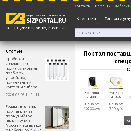
Контакты
Помощь
Добавить 
Компании
Товары и услу
Поставщики и производители СИЗ
Статьи
Портал постав
Пробирки
спец
стеклянные с
полиэтиленовыми
ТО
пробками:
устройство,
применение и
критерии выбора
Бронежилет
Респиратор
2026-08-07 14:04:11
"Сварог-4"
M1200VP
Стандарт Бр 4
Цена от:
Цена от:
Класс защиты
Реальные отзывы
10700руб.
700руб.
ГОСТ 34286-
покупателей за
2017
последний год:
Ка
шкафы-купе в
Москве и вся правда
о мебельном рынке