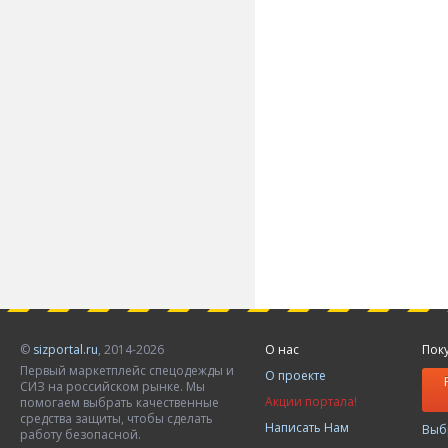
©
sizportal.ru
, 2014-2026
О нас
Пок
Первый маркетплейс спецодежды и
О проекте
СИЗ на российском рынке. Мы
Акции портала!
помогаем выбрать качественные
средства защиты, чтобы сделать
Написать Нам
Выб
работу безопасной.