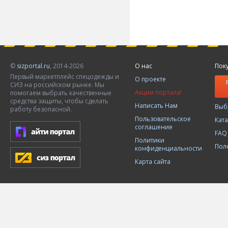
©
sizportal.ru
, 2014-2026
О нас
Пок
Первый маркетплейс спецодежды и
О проекте
СИЗ на российском рынке. Мы
Акции портала!
помогаем выбрать качественные
средства защиты, чтобы сделать
Написать Нам
Выб
работу безопасной.
Пользовательское
Кат
соглашение
FAQ
Политики
Пол
конфиденциальности
Карта сайта