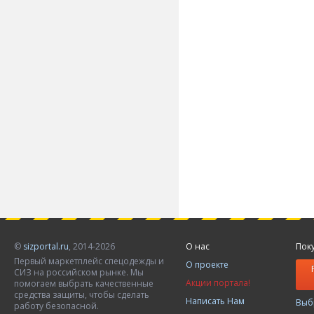
©
sizportal.ru
, 2014-2026
О нас
Пок
Первый маркетплейс спецодежды и
О проекте
СИЗ на российском рынке. Мы
Акции портала!
помогаем выбрать качественные
средства защиты, чтобы сделать
Написать Нам
Выб
работу безопасной.