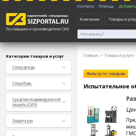
Контакты
Помощь
Добавить 
Компании
Товары и услу
Поставщики и производители СИЗ
Главная
->
Товары и услуги
Категории товаров и услуг
Спецодежда
Спецобувь
Испытательное о
Ра
Средства индивидуальной
защиты (СИЗ)
Цен
Пре
Защита рук
маш
ГМС,