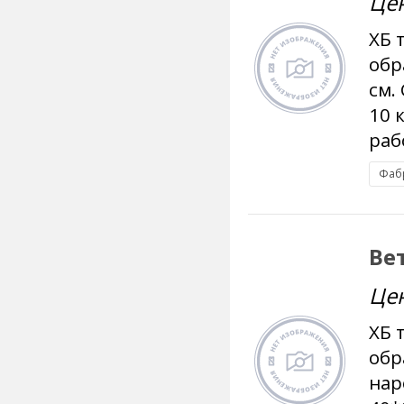
Це
ХБ 
обр
см.
10 
рабо
Фаб
Ве
Це
ХБ 
обр
нар