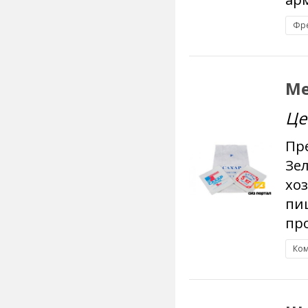
Фре
Ме
Це
Пр
Зе
хо
пи
про
Ком