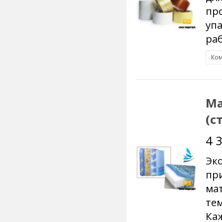
пр
упа
раб
Ком
Ма
(с
4 
Эко
пр
мат
тем
Каж