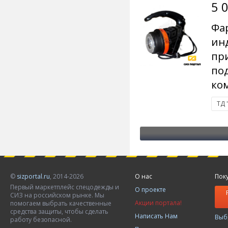
5 
Фа
ин
при
по
ком
ТД 
©
sizportal.ru
, 2014-2026
О нас
Пок
Первый маркетплейс спецодежды и
О проекте
СИЗ на российском рынке. Мы
Акции портала!
помогаем выбрать качественные
средства защиты, чтобы сделать
Написать Нам
Выб
работу безопасной.