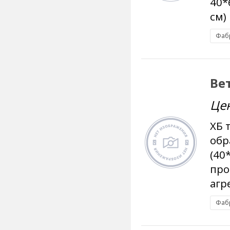
40*
см) 
Фаб
Ве
Це
ХБ 
обр
(40
про
агр
Фаб