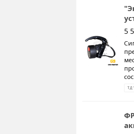
"Э
ус
5 
Си
пр
ме
пр
сос
ТД 
ФР
ак