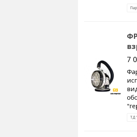
Пар
ФР
в
7 
Фа
ис
ви
обо
"ге
ТД 