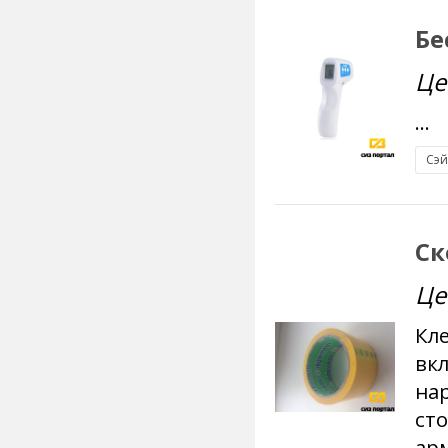
Бе
Це
...
Сэ
Ск
Це
Кле
вк
нар
ст
арм