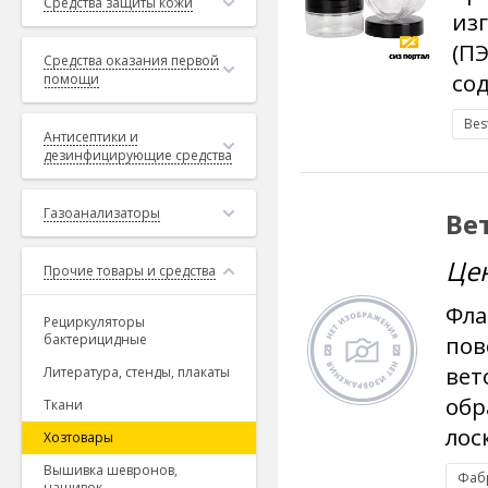
Средства защиты кожи
из
(П
Средства оказания первой
сод
помощи
Bes
Антисептики и
дезинфицирующие средства
Газоанализаторы
Ве
Це
Прочие товары и средства
Фла
Рециркуляторы
бактерицидные
пов
вет
Литература, стенды, плакаты
обр
Ткани
лос
Хозтовары
Вышивка шевронов,
Фаб
нашивок