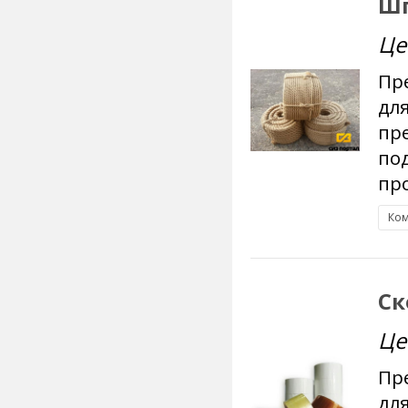
Шп
Це
Пр
дл
пре
по
про
Ком
Ск
Це
Пр
дл