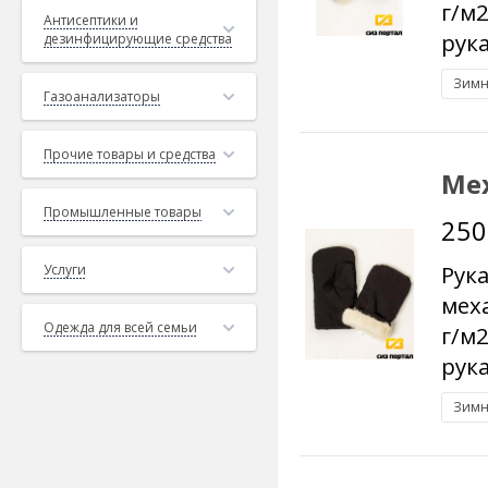
г/м
Антисептики и
Купить рабочи
рук
дезинфицирующие средства
всего напрямую у
Зимн
посредников.
Газоанализаторы
Прочие товары и средства
Ме
Промышленные товары
250
Рук
Услуги
мех
Одежда для всей семьи
г/м
рук
Зимн