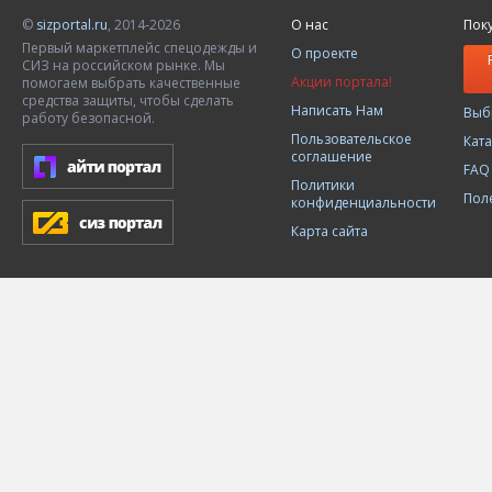
©
sizportal.ru
, 2014-2026
О нас
Пок
Первый маркетплейс спецодежды и
О проекте
СИЗ на российском рынке. Мы
Акции портала!
помогаем выбрать качественные
средства защиты, чтобы сделать
Написать Нам
Выб
работу безопасной.
Пользовательское
Кат
соглашение
FAQ
Политики
Пол
конфиденциальности
Карта сайта