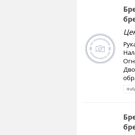
Бр
бр
Це
Рук
Нал
Огн
Дво
обр
Фаб
Бр
бр