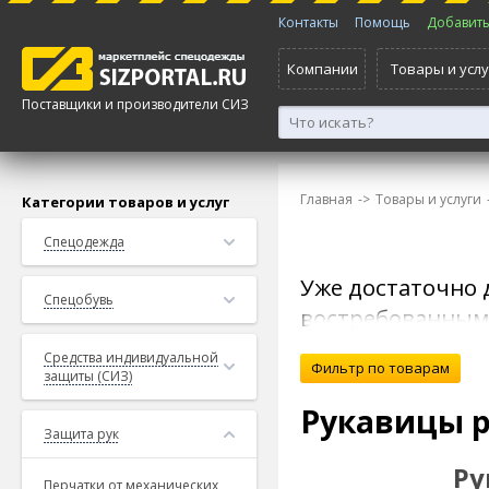
Контакты
Помощь
Добавить 
Компании
Товары и услу
Поставщики и производители СИЗ
Главная
->
Товары и услуги
Категории товаров и услуг
Спецодежда
Уже достаточно 
Спецобувь
востребованным 
Основными потр
Средства индивидуальной
распространённы
защиты (СИЗ)
являются неотъе
Рукавицы 
Защита рук
особенность раб
механическим и
Ру
Перчатки от механических