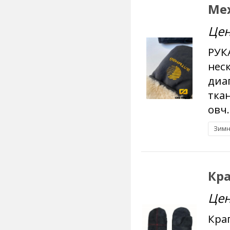
Ме
Цен
РУК
неск
диа
тка
овч.
Зимн
Кра
Цен
Кра