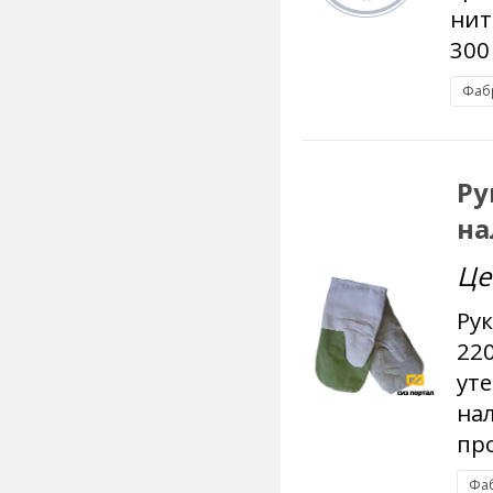
нит
300
Фаб
Ру
на
Це
Ру
220
уте
на
про
Фаб