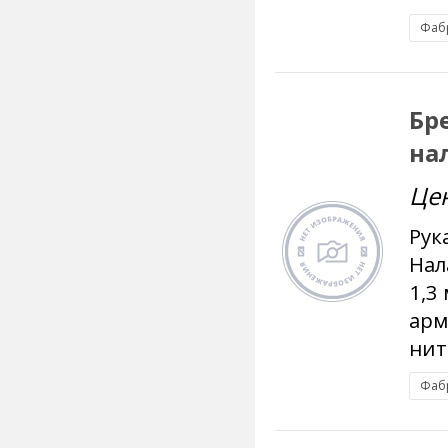
Фаб
Бр
на
Це
Рук
Нал
1,3
арм
нит
Фаб