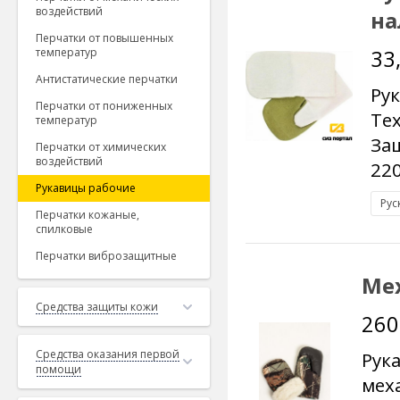
Рабочие рукав
воздействий
на
защиты рук
, ко
Перчатки от повышенных
33
температур
человека с вред
Антистатические перчатки
механических де
Ру
Перчатки от пониженных
Сегодня большое
Те
температур
самых востребов
Защ
Перчатки от химических
воздействий
брезентовые, ан
220
Рукавицы рабочие
рукавицы изгота
Рус
могут быть из р
Перчатки кожаные,
спилковые
с брезентовым 
Перчатки виброзащитные
особенностью бр
Мех
которая может бы
Средства защиты кожи
260
Ещё один вид ра
зимнее время – 
Средства оказания первой
Рук
утеплителя в та
помощи
мех
натуральный мех