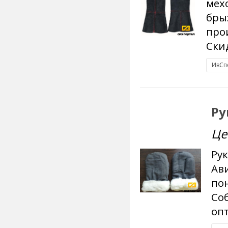
мех
бры
про
Скид
ИвСп
Ру
Це
Рук
Ав
по
Со
опт