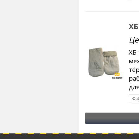
ХБ
Це
ХБ
ме
те
ра
для
Фаб