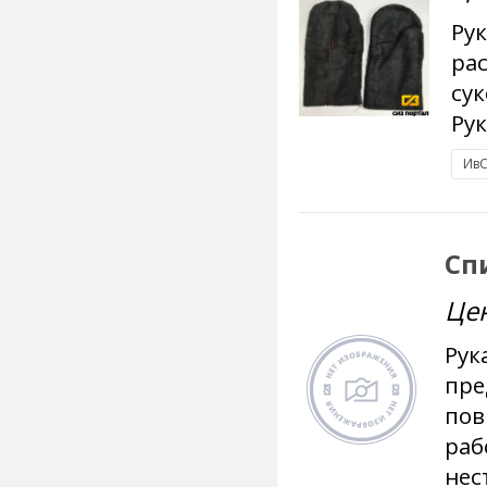
Ру
ра
су
Рук
ИвС
Сп
Це
Рук
пре
пов
раб
нес