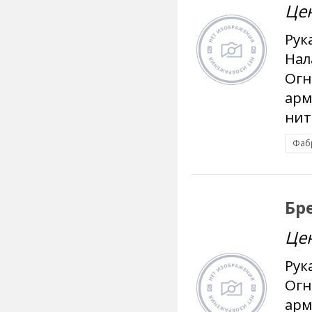
Це
Рук
Нал
Огн
арм
нит
Фаб
Бр
Це
Рук
Огн
арм