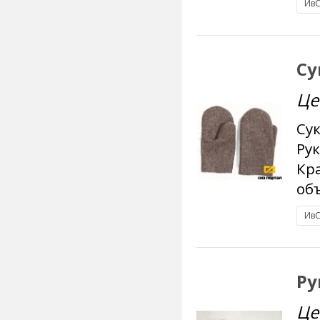
ИвС
Су
Це
Су
Рук
Кра
объ
ИвС
Ру
Це