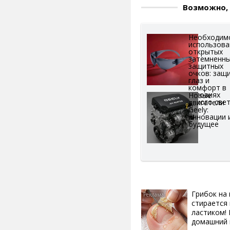
Возможно, 
Необходим
использова
открытых
затемненн
защитных
очков: защ
глаз и
комфорт в
условиях
Новые
яркого све
двигатели
Geely:
инновации 
будущее
Грибок на 
стирается 
ластиком!
домашний