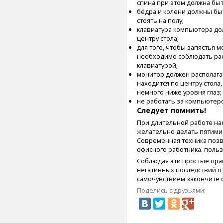
спина при этом должна быт
бёдра и колени должны бы
стоять на полу;
клавиатура компьютера до
центру стола;
для того, чтобы запястья 
необходимо соблюдать рас
клавиатурой;
монитор должен располагат
находится по центру стола
немного ниже уровня глаз;
не работать за компьютер
Следует помнить!
При длительной работе нак
желательно делать пятими
Современная техника позв
офисного работника. польз
Соблюдая эти простые прав
негативных последствий о
самочувствием закончите 
Поделись с друзьями: