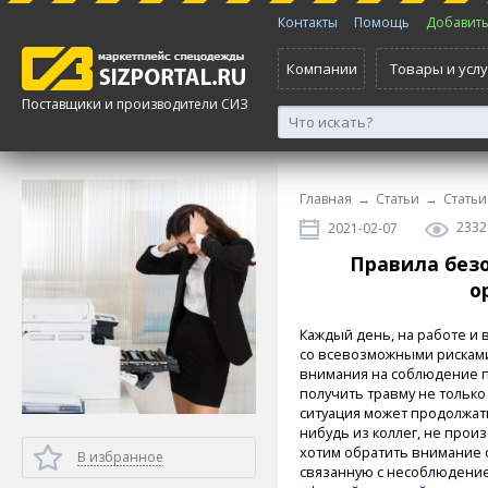
Контакты
Помощь
Добавить 
Компании
Товары и услу
Поставщики и производители СИЗ
Главная
→
Статьи
→
Статьи
2332
2021-02-07
Правила безо
о
Каждый день, на работе и 
со всевозможными рисками
внимания на соблюдение п
получить травму не только
ситуация может продолжатьс
нибудь из коллег, не прои
хотим обратить внимание 
В избранное
связанную с несоблюдение