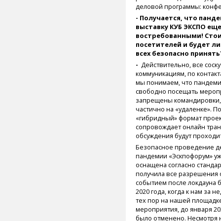
деловой программы: конфе
- Получается, что панд
выставку КУБ ЭКСПО ещ
востребованными! Сто
посетителей и будет л
всех безопасно принять
-
Действительно, все соск
коммуникациям, по контакт
мы понимаем, что пандеми
свободно посещать меропр
запрещены командировки, 
частично на «удаленке». П
«гибридный» формат проек
сопровождает онлайн транс
обсуждения будут проходи
Безопасное проведение д
пандемии «Эскпофорум» уж
оснащена согласно станда
получила все разрешения 
событием после локдауна б
2020 года, когда к нам за 
тех пор на нашей площад
мероприятия, до января 202
было отменено. Несмотря н