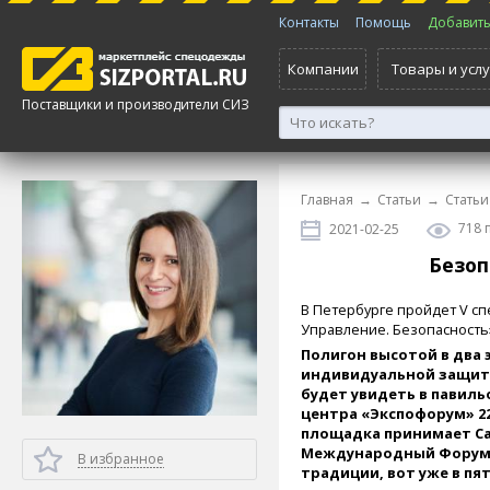
Контакты
Помощь
Добавить 
Компании
Товары и услу
Поставщики и производители СИЗ
Главная
→
Статьи
→
Статьи
718 
2021-02-25
Безоп
В Петербурге пройдет V с
Управление. Безопасность
Полигон высотой в два 
индивидуальной защиты
будет увидеть в павиль
центра «Экспофорум» 22-
площадка принимает Са
Международный Форум Т
В избранное
традиции, вот уже в пя