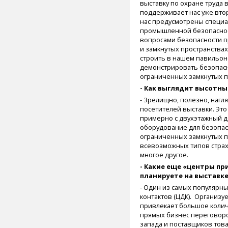
выставку по охране труда в
поддерживает нас уже втор
нас предусмотрены специа
промышленной безопаснос
вопросами безопасности п
и замкнутых пространствах
строить в нашем павильон
демонстрировать безопасн
ограниченных замкнутых п
- Как выглядит высотн
- Зрелищно, полезно, нагл
посетителей выставки. Это
примерно с двухэтажный д
оборудование для безопас
ограниченных замкнутых п
всевозможных типов страх
многое другое.
- Какие еще «центры п
планируете на выставк
- Один из самых популярны
контактов (ЦДК). Организуе
привлекает большое колич
прямых бизнес переговор
запада и поставщиков това