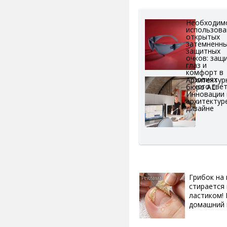
Необходим
использова
открытых
затемненн
защитных
очков: защ
глаз и
комфорт в
условиях
Архитектур
яркого све
бюро АЕ:
Инновации 
архитектур
дизайне
Грибок на 
стирается 
ластиком!
домашний