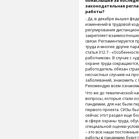
понаслышке за последни
законодательная регл
работы?
- Да, в декабре вышел фе
изменений в трудовой код
регулирования дистанцион
закрепляет взаимоотношен
связи. Регламентируется п
труда и многие другие пара
статья 312.7 - «Особеннос
работников». В случае с «
охране труда сокращаются,
работодатель обязан стра
несчастных случаев на пр
заболеваний, знакомить с 
Рекомендую всем ознакоми
Что же до тематической н
вопросы, которые стали о
пандемии, для нас были п
первого проекта. СИЗы был
сейчас этот раздел еще бол
в сфере охраны труда, обу
специальной оценки услов
– это все наши постоянны
работы в пандемию будут