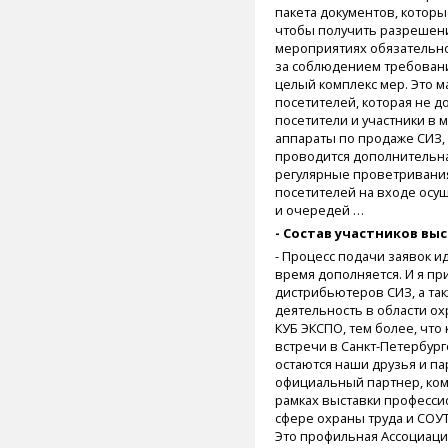
пакета документов, которы
чтобы получить разрешени
мероприятиях обязательно
за соблюдением требован
целый комплекс мер. Это 
посетителей, которая не д
посетители и участники в м
аппараты по продаже СИЗ,
проводится дополнительн
регулярные проветривани
посетителей на входе осущ
и очередей …
- Состав участников вы
- Процесс подачи заявок ид
время дополняется. И я п
дистрибьютеров СИЗ, а та
деятельность в области ох
КУБ ЭКСПО, тем более, что
встречи в Санкт-Петербург
остаются наши друзья и па
официальный партнер, комп
рамках выставки професс
сфере охраны труда и СОУТ
Это профильная Ассоциаци