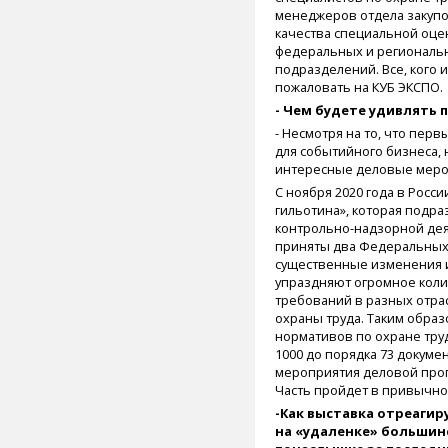
менеджеров отдела закупо
качества специальной оцен
федеральных и региональн
подразделений. Все, кого 
пожаловать на КУБ ЭКСПО.
- Чем будете удивлять
- Несмотря на то, что пер
для событийного бизнеса,
интересные деловые меро
С ноября 2020 года в Росс
гильотина», которая подр
контрольно-надзорной деят
приняты два Федеральных з
существенные изменения и
упраздняют огромное коли
требований в разных отрас
охраны труда. Таким образо
нормативов по охране труд
1000 до порядка 73 докуме
мероприятия деловой про
Часть пройдет в привычном
-Как выставка отреагир
на «удаленке» большин