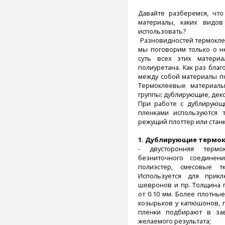
Давайте разберемся, чт
материалы, каких видо
использовать?
Разновидностей термокле
мы поговорим только о не
суть всех этих матери
полиуретана. Как раз бла
между собой материалы п
Термоклеевые материал
группы: дублирующие, де
При работе с дублирующ
пленками используются 
режущий плоттер или стан
1.
Дублирующие термок
- двусторонняя термо
безниточного соединени
полиэстер, смесовые т
Используется для прикл
шевронов и пр. Толщина 
от 0.10 мм. Более плотны
козырьков у капюшонов, п
пленки подбирают в зав
желаемого результата;