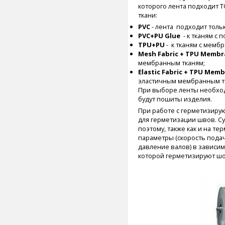
которого лента подходит
ткани:
PVC
- лента подходит толь
PVC+PU Glue
- к тканям с 
TPU+PU
- к тканям с мемб
Mesh Fabric + TPU Membr
мембранным тканям;
Elastic Fabric + TPU Mem
эластичным мембранным тк
При выборе ленты необход
будут пошиты изделия.
При работе с герметизиру
для герметизации швов. С
поэтому, также как и на т
параметры (скорость подач
давление валов) в зависим
которой герметизируют шо