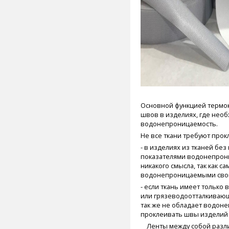
Основной функцией термок
швов в изделиях, где нео
водонепроницаемость.
Не все ткани требуют прок
- в изделиях из тканей бе
показателями водонепрон
никакого смысла, так как с
водонепроницаемыми сво
- если ткань имеет тольк
или грязеводоотталкивающу
так же не обладает водон
проклеивать швы изделий
Ленты между собой различ