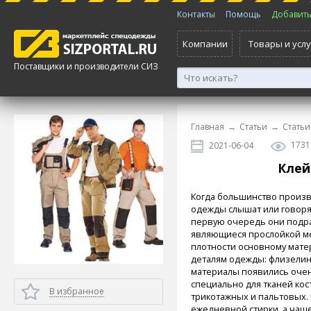
Контакты
Помощь
Добавить 
Компании
Товары и услу
Поставщики и производители СИЗ
Главная
→
Статьи
→
Статьи
1731
2021-06-04
Клей
Когда большинство произ
одежды слышат или говоря
первую очередь они подр
являющиеся прослойкой ме
плотности основному мате
деталям одежды: флизелин
материалы появились очен
специально для тканей кос
В избранное
трикотажных и пальтовых. 
ежедневной стирки, а чаще