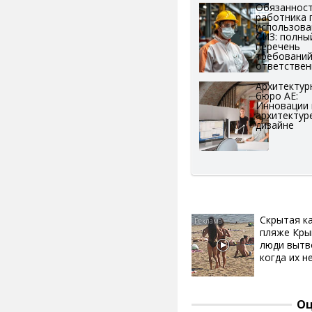
Обязаннос
работника 
использов
СИЗ: полны
перечень
требований
ответствен
Архитектур
бюро АЕ:
Инновации 
архитектур
дизайне
Скрытая к
пляже Кры
люди вытв
когда их не
Оц