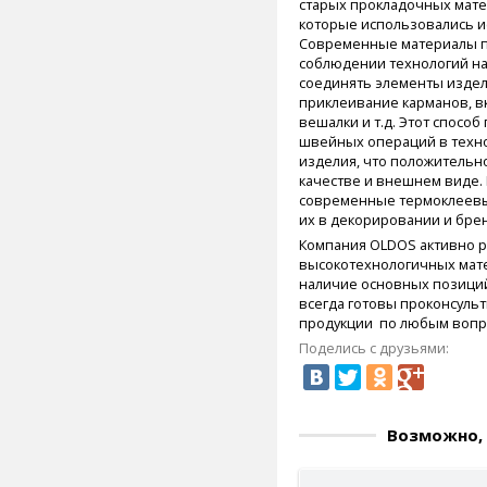
старых прокладочных матер
которые использовались и
Современные материалы по
соблюдении технологий на
соединять элементы издел
приклеивание карманов, в
вешалки и т.д. Этот спосо
швейных операций в техно
изделия, что положительно
качестве и внешнем виде.
современные термоклеевы
их в декорировании и бре
Компания OLDOS активно 
высокотехнологичных мат
наличие основных позиций
всегда готовы проконсуль
продукции по любым вопр
Поделись с друзьями:
Возможно, 