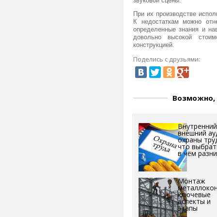
звуковой сцены.
При их производстве испол
К недостаткам можно отн
определенные знания и на
довольно высокой стоим
конструкцией.
Поделись с друзьями:
Возможно, 
Внутренний
внешний ау
охраны тру
что выбрат
в чём разн
Монтаж
металлокон
ключевые
аспекты и
этапы