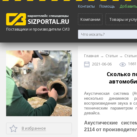
Контакты
Помощь
Добавить 
Компании
Товары и услу
Поставщики и производители СИЗ
Главная
→
Статьи
→
Статьи
1661
2021-06-06
Сколько п
автомоби
Акустическая система (
несколько динамиков р
воспроизведения звука в с
техническим параметром 
девайса.
Акустические систе
В избранное
2114 от производите