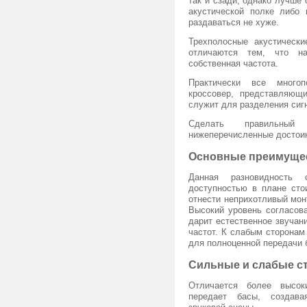
так и сзади, однако лучше 
акустической полке либо 
раздаваться не хуже.
Трехполосные акустическ
отличаются тем, что н
собственная частота.
Практически все много
кроссовер, представляю
служит для разделения сигн
Сделать правильный
нижеперечисленные достоин
Основные преимуще
Данная разновидность 
доступностью в плане сто
отнести неприхотливый мон
Высокий уровень согласов
дарит естественное звучан
частот. К слабым сторона
для полноценной передачи 
Сильные и слабые с
Отличается более высок
передает басы, создава