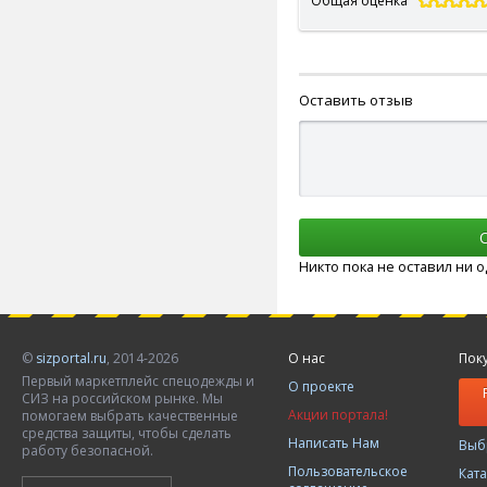
Общая оценка
Оставить отзыв
Никто пока не оставил ни 
©
sizportal.ru
, 2014-2026
О нас
Пок
Первый маркетплейс спецодежды и
О проекте
СИЗ на российском рынке. Мы
Акции портала!
помогаем выбрать качественные
средства защиты, чтобы сделать
Написать Нам
Выб
работу безопасной.
Пользовательское
Кат