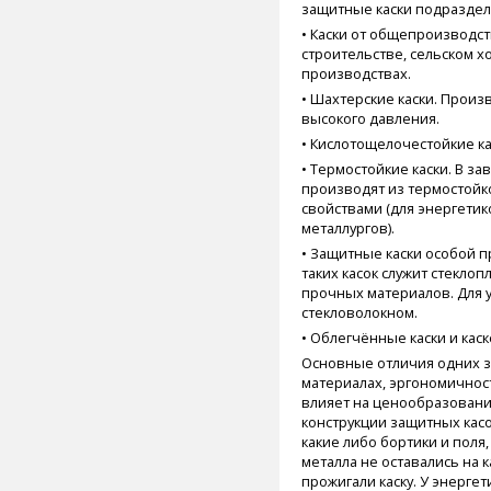
защитные каски подраздел
• Каски от общепроизводс
строительстве, сельском х
производствах.
• Шахтерские каски. Произ
высокого давления.
• Кислотощелочестойкие ка
• Термостойкие каски. В з
производят из термостойко
свойствами (для энергетик
металлургов).
• Защитные каски особой 
таких касок служит стеклоп
прочных материалов. Для у
стекловолокном.
• Облегчённые каски и каск
Основные отличия одних з
материалах, эргономичност
влияет на ценообразование
конструкции защитных касо
какие либо бортики и поля,
металла не оставались на к
прожигали каску. У энерге