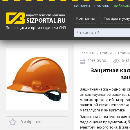
Контакты
Помощь
Добавить 
Компании
Товары и услу
Поставщики и производители СИЗ
Главная
→
Статьи
→
Статьи
6481
2015-06-30
Защитная каск
за
Защитная каска – одно из
индивидуальной защиты
,
многих профессий на пред
защитной каски невозможн
металлурга и энергетика.
Защитная каска нужна для
В избранное
падающими предметами, бр
электрического тока. В за