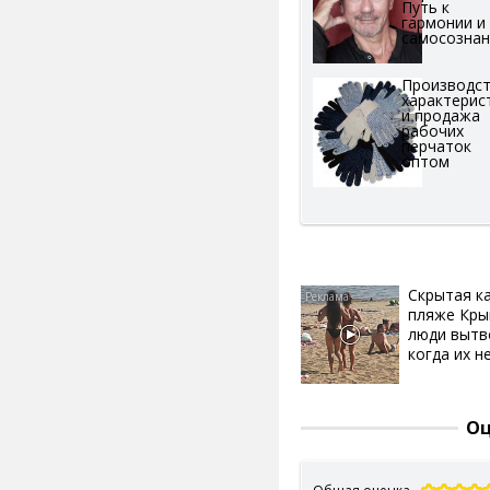
Путь к
гармонии и
самосозна
Производст
характерис
и продажа
рабочих
перчаток
оптом
Скрытая к
пляже Кры
люди вытв
когда их не
Оц