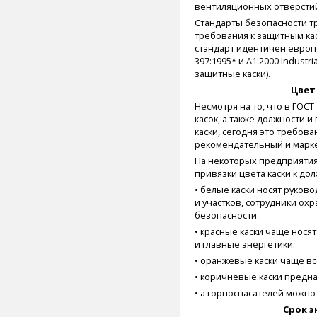
вентиляционных отверстий
Стандарты безопасности т
требования к защитным кас
стандарт идентичен европ
397:1995* и A1:2000 Indust
защитные каски).
Цвет
Несмотря на то, что в ГОСТ
касок, а также должности и
каски, сегодня это требов
рекомендательный и марке
На некоторых предприяти
привязки цвета каски к дол
• белые каски носят руков
и участков, сотрудники о
безопасности.
• красные каски чаще нося
и главные энергетики.
• оранжевые каски чаще вс
• коричневые каски предн
• а горноспасателей можно 
Срок э