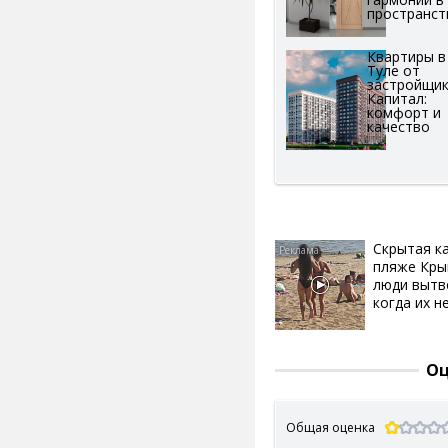
пространст
Квартиры в
Туле от
застройщи
Капитал:
комфорт и
качество
Скрытая к
пляже Кры
люди вытв
когда их не
Оц
Общая оценка