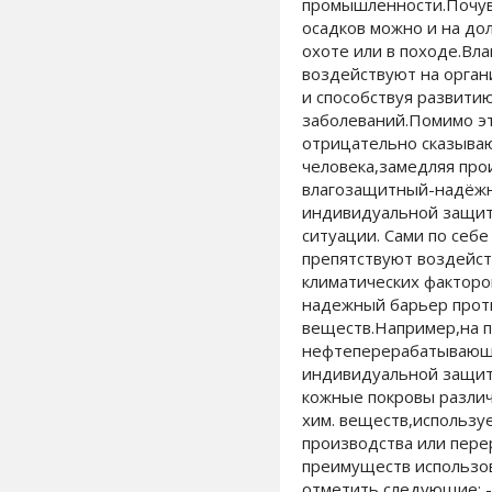
промышленности.Почувс
осадков можно и на до
охоте или в походе.Вла
воздействуют на орган
и способствуя развити
заболеваний.Помимо э
отрицательно сказываю
человека,замедляя про
влагозащитный-надёжн
индивидуальной защит
ситуации. Сами по себе
препятствуют воздейс
климатических факторов
надежный барьер прот
веществ.Например,на п
нефтеперерабатывающ
индивидуальной защит
кожные покровы различ
хим. веществ,использу
производства или пере
преимуществ использо
отметить следующие: -