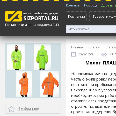
Контакты
Помощь
Добавить 
Компании
Товары и услу
Поставщики и производители СИЗ
Главная
→
Статьи
→
Статьи
366 
2022-12-05
Молот ПЛАЩ
Непромокаемая спецод
частью экипировки перс
постоянным пребывание
нахождением в услови
необходимостью работ
сталкиваются представ
строители,спасатели,л
В избранное
производств,деревооб