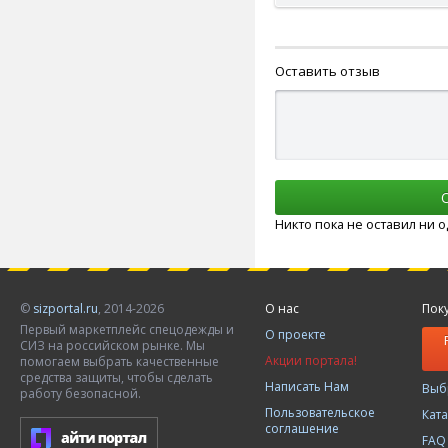
Оставить отзыв
Никто пока не оставил ни 
©
sizportal.ru
, 2014-2026
О нас
Пок
Первый маркетплейс спецодежды и
О проекте
СИЗ на российском рынке. Мы
Акции портала!
помогаем выбрать качественные
средства защиты, чтобы сделать
Написать Нам
Выб
работу безопасной.
Пользовательское
Кат
соглашение
FAQ