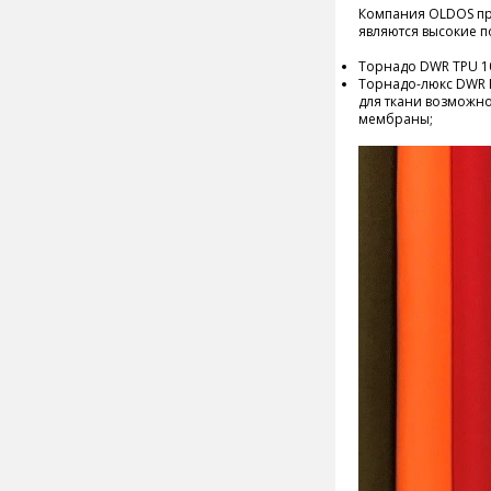
Компания OLDOS пр
являются высокие 
Торнадо DWR TPU 10K
Торнадо-люкс DWR PU
для ткани возможно
мембраны;