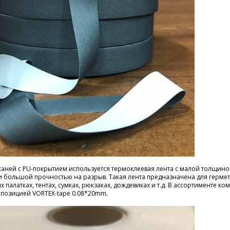
тканей с PU-покрытием используется термоклеевая лента с малой толщин
и большой прочностью на разрыв. Такая лента предназначена для герме
х палатках, тентах, сумках, рюкзаках, дождевиках и т.д. В ассортименте к
 позицией VORTEX-tape 0.08*20mm.