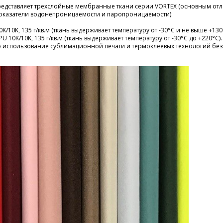
едставляет трехслойные мембранные ткани серии VORTEX (основным от
показатели водонепроницаемости и паропроницаемости):
/10K, 135 г/кв.м (ткань выдерживает температуру от -30°С и не выше +130
 10K/10K, 135 г/кв.м (ткань выдерживает температуру от -30°С до +220°С).
 использование сублимационной печати и термоклеевых технологий без