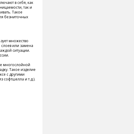
ючают в себя, как
ицаемости, так и
ивать. Такое
для безниточных
ьзует множество
 слоев или замена
каждой ситуации.
ссии.
ве многослойной
адку. Такое изделие
ксе с другими
 софтшелла и т.д.).