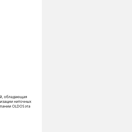
ой, обладающая
тизации ниточных
омпании OLDOS эта