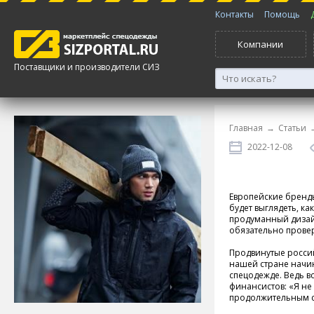
Контакты
Помощь
Компании
Поставщики и производители СИЗ
Главная
→
Статьи
2022-12-08
Европейские бренды
будет выглядеть, к
продуманный дизайн
обязательно прове
Продвинутые росси
нашей стране начин
спецодежде. Ведь в
финансистов: «Я не
продолжительным ср