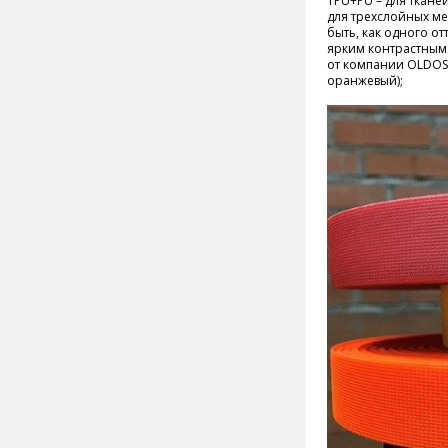
TPU+PU – для ткан
для трехслойных ме
быть, как одного от
ярким контрастным 
от компании OLDOS
оранжевый);