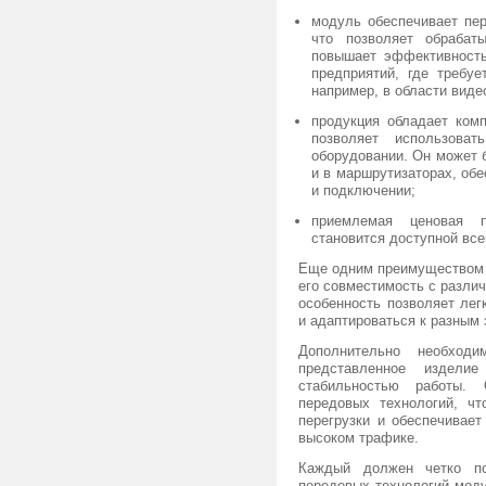
модуль обеспечивает пер
что позволяет обраба
повышает эффективность
предприятий, где требуе
например, в области вид
продукция обладает ком
позволяет использова
оборудовании. Он может б
и в маршрутизаторах, обе
и подключении;
приемлемая ценовая п
становится доступной все
Еще одним преимуществом 
его совместимость с разли
особенность позволяет ле
и адаптироваться к разным
Дополнительно необход
представленное издели
стабильностью работы. 
передовых технологий, ч
перегрузки и обеспечивае
высоком трафике.
Каждый должен четко по
передовых технологий мод