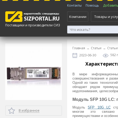
Контакты
Помощь
Добавить 
Компании
Товары и услу
Поставщики и производители СИЗ
Главная
→
Статьи
→
Статьи
582 
2023-06-30
Характерист
В мире информационных
совершенствования и разв
Одной из таких технологи
обладает рядом преимущ
недопонимания, целесообра
Модуль SFP 10G LC: 
Модуль
SFP 10G LC
стр
В избранное
многом это связано
преимуществами и особенно