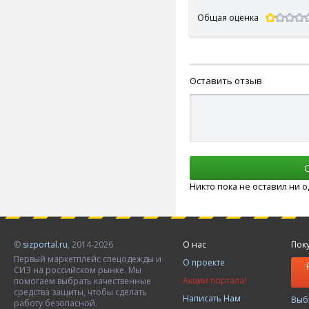
Общая оценка
Оставить отзыв
Никто пока не оставил ни 
©
sizportal.ru
, 2014-2026
О нас
Пок
Первый маркетплейс спецодежды и
О проекте
СИЗ на российском рынке. Мы
Акции портала!
помогаем выбрать качественные
средства защиты, чтобы сделать
Написать Нам
Выб
работу безопасной.