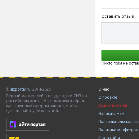
Оставить отзыв
Никто пока не оста
©
sizportal.ru
, 2014-2026
О нас
Первый маркетплейс спецодежды и СИЗ на
О проекте
российском рынке. Мы помогаем выбрать
Акции портала!
качественные средства защиты, чтобы
сделать работу безопасной.
Написать Нам
Пользовательское с
Политики конфиденц
Карта сайта