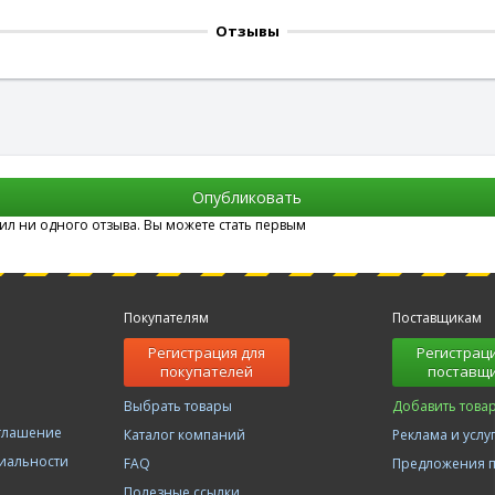
Отзывы
вил ни одного отзыва. Вы можете стать первым
Покупателям
Поставщикам
Регистрация для
Регистраци
покупателей
поставщ
Выбрать товары
Добавить това
оглашение
Каталог компаний
Реклама и услу
иальности
FAQ
Предложения 
Полезные ссылки