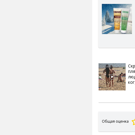
Скр
пл
лю
ког
Общая оценка