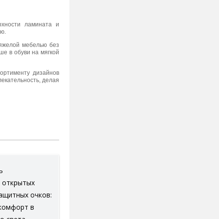
рхности ламината и
ю.
тяжелой мебелью без
ше в обуви на мягкой
сортименту дизайнов
лекательность, делая
ь
 открытых
ащитных очков:
 комфорт в