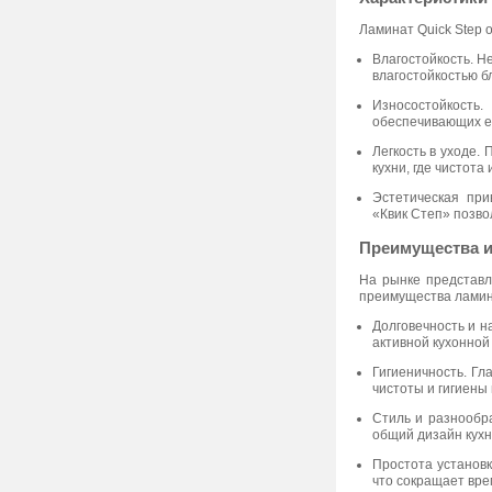
Ламинат Quick Step 
Влагостойкость. Н
влагостойкостью б
Износостойкость.
обеспечивающих ег
Легкость в уходе.
кухни, где чистота
Эстетическая при
«Квик Степ» позво
Преимущества и
На рынке представ
преимущества ламина
Долговечность и н
активной кухонной
Гигиеничность. Гл
чистоты и гигиены 
Стиль и разнообр
общий дизайн кухн
Простота установк
что сокращает вре