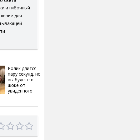
го света
ки и гибочный
ешение для
атывающей
ти
Ролик длится
i
пару секунд, но
вы будете в
шоке от
увиденного