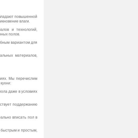
обладают повышенной
икновение влаги.
иалов и технологий,
нных полов.
добным вариантом для
ральных материалов,
иях. Мы перечислим
кухни:
пола даже в условиях
обствует поддержанию
ально вписать пол в
а быстрым и простым,