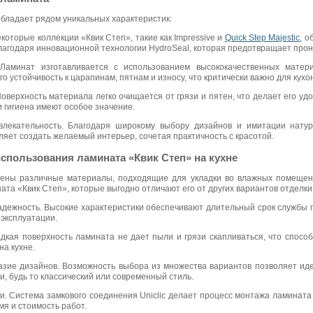
обладает рядом уникальных характеристик:
екоторые коллекции «Квик Степ», такие как Impressive и
Quick Step Majestic
, 
лагодаря инновационной технологии HydroSeal, которая предотвращает прон
 Ламинат изготавливается с использованием высококачественных матер
о устойчивость к царапинам, пятнам и износу, что критически важно для кухо
 Поверхность материала легко очищается от грязи и пятен, что делает его у
 и гигиена имеют особое значение.
влекательность. Благодаря широкому выбору дизайнов и имитации нату
ляет создать желаемый интерьер, сочетая практичность с красотой.
спользования ламината «Квик Степ» на кухне
лены различные материалы, подходящие для укладки во влажных помещен
та «Квик Степ», которые выгодно отличают его от других вариантов отделки 
адежность. Высокие характеристики обеспечивают длительный срок службы 
 эксплуатации.
адкая поверхность ламината не дает пыли и грязи скапливаться, что спос
на кухне.
азие дизайнов. Возможность выбора из множества вариантов позволяет иде
и, будь то классический или современный стиль.
и. Система замкового соединения Uniclic делает процесс монтажа ламинат
мя и стоимость работ.