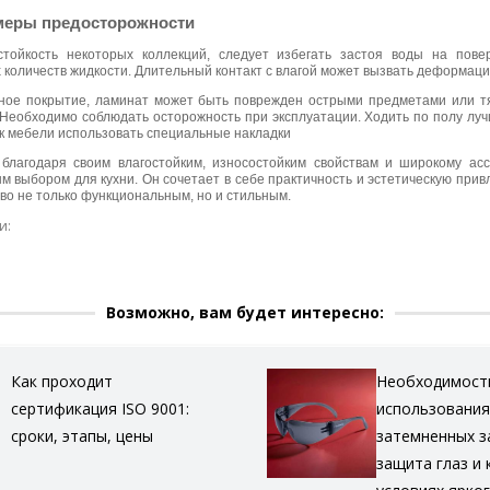
меры предосторожности
стойкость некоторых коллекций, следует избегать застоя воды на пове
количеств жидкости. Длительный контакт с влагой может вызвать деформаци
ное покрытие, ламинат может быть поврежден острыми предметами или 
Необходимо соблюдать осторожность при эксплуатации. Ходить по полу луч
к мебели использовать специальные накладки
благодаря своим влагостойким, износостойким свойствам и широкому ас
м выбором для кухни. Он сочетает в себе практичность и эстетическую прив
во не только функциональным, но и стильным.
и:
Возможно, вам будет интересно:
Как проходит
Необходимост
сертификация ISO 9001:
использования
сроки, этапы, цены
затемненных з
защита глаз и