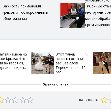
условиях ярко
Важность применения
Гибочные стан
кремов от обморожения и
инструмент: р
обветривания
металлобраб
промышленнос
ытая камера на
Этот танец
i
i
яже Крыма: Что
невесты оставит
ди вытворяют,
вас без слов!
да их не видят...
Пересмотрела 10
раз
Оценка статьи
Ваша оценка