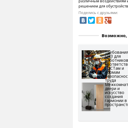
различным воздействиям и
решением для обустройств
Поделись с друзьями:
Возможно, 
Требования
СИЗ для
работников
соответств
ГОСТам и
нормам
безопаснос
труда
Межкомна
двери и
искусство
создания
гармонии в
пространст