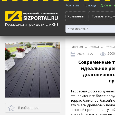
Контакты
Помощь
Добавить 
Компании
Товары и услу
Поставщики и производители СИЗ
Главная
→
Статьи
→
Статьи
2000
2024-04-27
Современные т
идеальное ре
долговечного
пр
Террасная доска из древе
становится всё более поп
террас, балконов, бассейно
это смесь древесных воло
В избранное
высокой прочностью, усто
воздействиям, а также не т