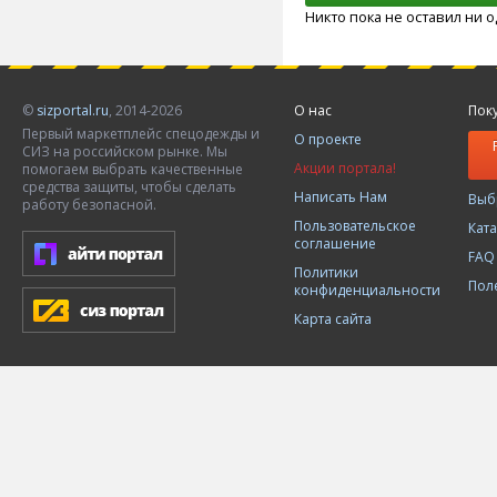
Никто пока не оставил ни 
©
sizportal.ru
, 2014-2026
О нас
Пок
Первый маркетплейс спецодежды и
О проекте
СИЗ на российском рынке. Мы
Акции портала!
помогаем выбрать качественные
средства защиты, чтобы сделать
Написать Нам
Выб
работу безопасной.
Пользовательское
Кат
соглашение
FAQ
Политики
Пол
конфиденциальности
Карта сайта