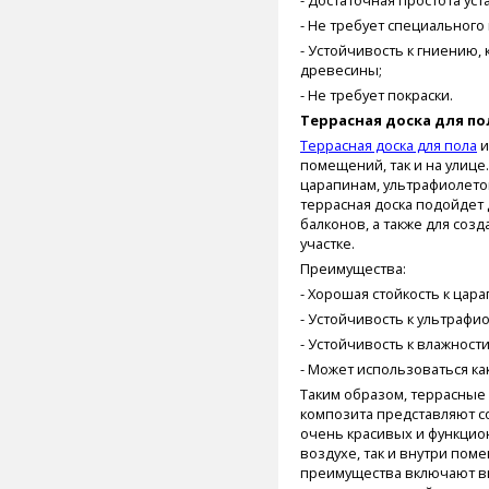
- Достаточная простота уст
- Не требует специального 
- Устойчивость к гниению,
древесины;
- Не требует покраски.
Террасная доска для по
Террасная доска для пола
и
помещений, так и на улице
царапинам, ультрафиолето
террасная доска подойдет 
балконов, а также для соз
участке.
Преимущества:
- Хорошая стойкость к цар
- Устойчивость к ультрафи
- Устойчивость к влажности
- Может использоваться как
Таким образом, террасные
композита представляют с
очень красивых и функцио
воздухе, так и внутри пом
преимущества включают вы