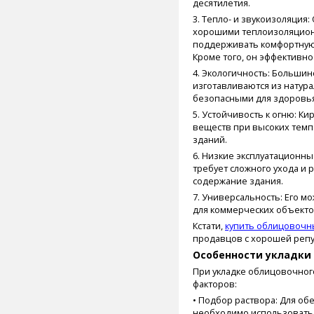
десятилетия.
3. Тепло- и звукоизоляция
хорошими теплоизоляцион
поддерживать комфортную
Кроме того, он эффективно
4. Экологичность: Больши
изготавливаются из натура
безопасными для здоровья
5. Устойчивость к огню: К
веществ при высоких темп
зданий.
6. Низкие эксплуатационн
требует сложного ухода и 
содержание здания.
7. Универсальность: Его мо
для коммерческих объекто
Кстати,
купить облицовочн
продавцов с хорошей репу
Особенности укладки
При укладке облицовочног
факторов:
• Подбор раствора: Для о
необходимо использовать 