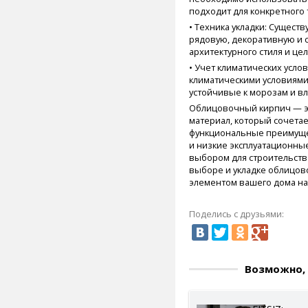
подходит для конкретного 
• Техника укладки: Сущест
рядовую, декоративную и 
архитектурного стиля и це
• Учет климатических усло
климатическими условиям
устойчивые к морозам и вл
Облицовочный кирпич — э
материал, который сочетае
функциональные преимущес
и низкие эксплуатационны
выбором для строительств
выборе и укладке облицо
элементом вашего дома на
Поделись с друзьями:
Возможно, 