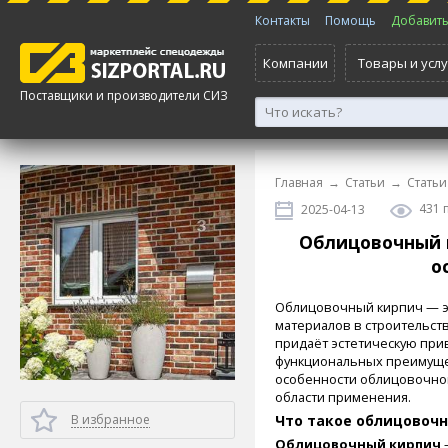
Контакты
Помощь
Добавить 
Компании
Товары и услу
Поставщики и производители СИЗ
Главная
→
Статьи
→
Статьи
431 
2025-04-13
Облицовочный 
о
Облицовочный кирпич — э
материалов в строительств
придаёт эстетическую прив
функциональных преимущес
особенности облицовочног
области применения.
В избранное
Что такое облицовоч
Облицовочный кирпич
—