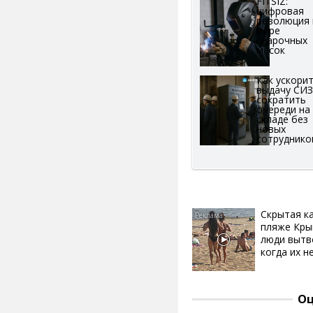
FITSIZ:
цифровая
революция 
мире
сварочных
масок
Как ускори
выдачу СИЗ
сократить
очереди на
складе без
новых
сотруднико
Скрытая к
пляже Кры
люди вытв
когда их не
Оц