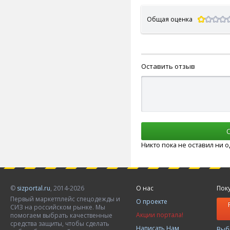
Общая оценка
Оставить отзыв
Никто пока не оставил ни 
©
sizportal.ru
, 2014-2026
О нас
Пок
Первый маркетплейс спецодежды и
О проекте
СИЗ на российском рынке. Мы
Акции портала!
помогаем выбрать качественные
средства защиты, чтобы сделать
Написать Нам
Выб