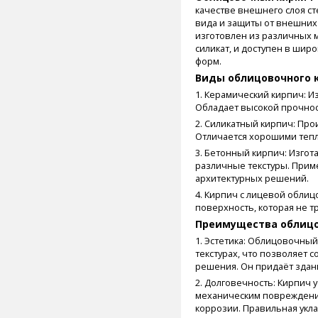
качестве внешнего слоя ст
вида и защиты от внешних
изготовлен из различных м
силикат, и доступен в широ
форм.
Виды облицовочного 
1. Керамический кирпич: И
Обладает высокой прочнос
2. Силикатный кирпич: Прои
Отличается хорошими теп
3. Бетонный кирпич: Изгот
различные текстуры. Прим
архитектурных решений.
4. Кирпич с лицевой обли
поверхность, которая не т
Преимущества облицо
1. Эстетика: Облицовочный
текстурах, что позволяет 
решения. Он придаёт здан
2. Долговечность: Кирпич 
механическим повреждени
коррозии. Правильная укла