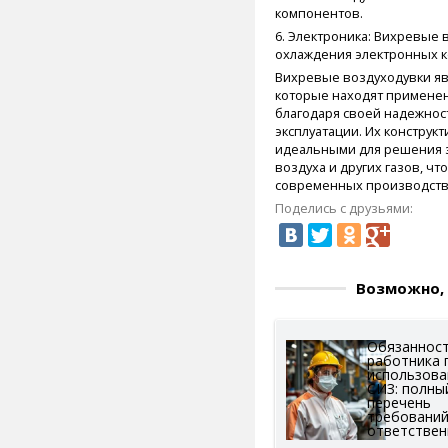
компонентов.
6. Электроника: Вихревые
охлаждения электронных к
Вихревые воздуходувки яв
которые находят применен
благодаря своей надежнос
эксплуатации. Их конструк
идеальными для решения 
воздуха и других газов, ч
современных производств
Поделись с друзьями:
Возможно, 
Обязаннос
работника 
использов
СИЗ: полны
перечень
требований
ответствен