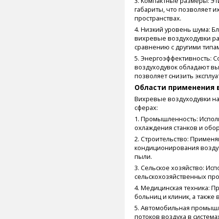
3. Компактные размеры: Э
габариты, что позволяет 
пространствах.
4. Низкий уровень шума: Б
вихревые воздуходувки ра
сравнению с другими типа
5. Энергоэффективность:
воздуходувок обладают вы
позволяет снизить эксплу
Области применения 
Вихревые воздуходувки н
сферах:
1. Промышленность: Исполь
охлаждения станков и обор
2. Строительство: Применя
кондиционирования воздух
пыли.
3. Сельское хозяйство: Исп
сельскохозяйственных про
4. Медицинская техника: П
больниц и клиник, а также
5. Автомобильная промышл
потоков воздуха в система