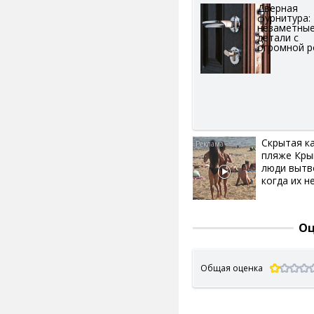
Дверная
фурнитура:
незаметны
детали с
огромной 
Скрытая к
пляже Кры
люди вытв
когда их не
Оц
Общая оценка