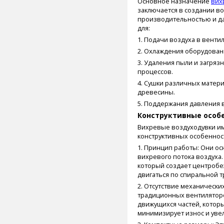
Основное назначение
вих
заключается в создании в
производительностью и да
для:
1. Подачи воздуха в вент
2. Охлаждения оборудован
3. Удаления пыли и загря
процессов.
4. Сушки различных матери
древесины.
5. Поддержания давления в
Конструктивные особ
Вихревые воздуходувки и
конструктивных особеннос
1. Принцип работы: Они о
вихревого потока воздуха.
который создает центробе
двигаться по спиральной т
2. Отсутствие механически
традиционных вентилятор
движущихся частей, которы
минимизирует износ и уве