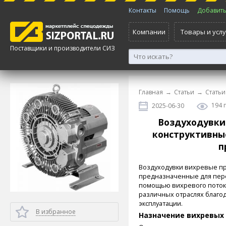
Контакты
Помощь
Добавить 
Компании
Товары и услу
Поставщики и производители СИЗ
Главная
→
Статьи
→
Статьи
194 
2025-06-30
Воздуходувки
конструктивны
п
Воздуходувки вихревые пр
предназначенные для пере
помощью вихревого поток
различных отраслях благод
эксплуатации.
В избранное
Назначение вихревых