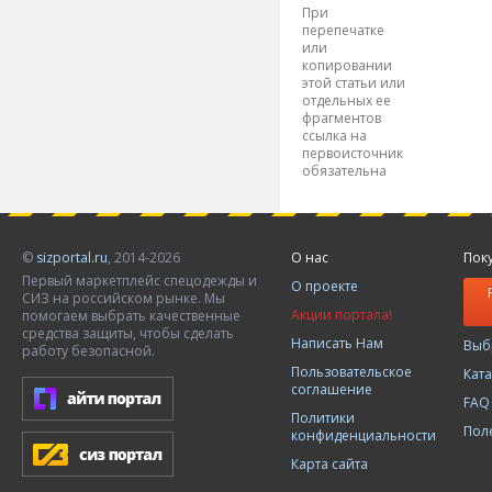
При
перепечатке
или
копировании
этой статьи или
отдельных ее
фрагментов
ссылка на
первоисточник
обязательна
©
sizportal.ru
, 2014-2026
О нас
Пок
Первый маркетплейс спецодежды и
О проекте
СИЗ на российском рынке. Мы
Акции портала!
помогаем выбрать качественные
средства защиты, чтобы сделать
Написать Нам
Выб
работу безопасной.
Пользовательское
Кат
соглашение
FAQ
Политики
Пол
конфиденциальности
Карта сайта