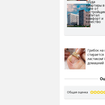
труда
Квартиры в
Туле от
застройщи
Капитал:
комфорт и
качество
Грибок на 
стирается 
ластиком!
домашний
Оц
Общая оценка