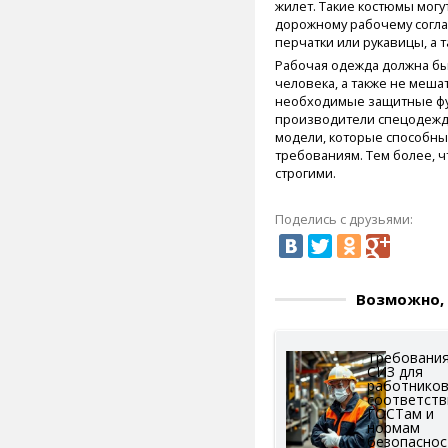
жилет. Такие костюмы могут
дорожному рабочему согл
перчатки или рукавицы, а 
Рабочая одежда должна бы
человека, а также не меша
необходимые защитные фу
производители спецодежд
модели, которые способны
требованиям. Тем более, ч
строгими.
Поделись с друзьями:
Возможно, 
Требования
СИЗ для
работников
соответств
ГОСТам и
нормам
безопаснос