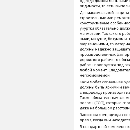
одежда должна быть замет
видимости, то есть выполн
Для максимальной защиты
строительных или ремонтн
конструктивные особеннос
у куртки обязательно долж
манжетами. Так как его ра
пыли, мазутом, битумом и
загрязнениями, то материа
должны надёжно защищать 
производственных фактор
дорожного рабочего обязат
работы проводятся под от
любой момент. Следовател
непромокаемой.
Как и любая
сигнальная од
должны быть яркими и зам
спецодежду производят из
Также обязательным элем
полосы (СОП), которые сп
даже на большом расстоян
Защитная спецодежда спос
время, когда они находятс
В стандартный комплект вх