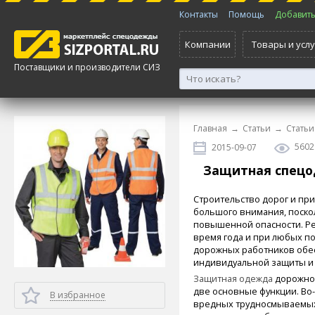
Контакты
Помощь
Добавить 
Компании
Товары и услу
Поставщики и производители СИЗ
Главная
→
Статьи
→
Статьи
5602
2015-09-07
Защитная спецо
Строительство дорог и пр
большого внимания, поскол
повышенной опасности. Ре
время года и при любых по
дорожных работников обе
индивидуальной защиты и
Защитная одежда
дорожног
две основные функции. Во
В избранное
вредных трудносмываемых 