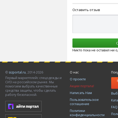
Оставить отзыв
Никто пока не оставил ни 
©
sizportal.ru
, 2014-2026
О нас
Пок
Первый маркетплейс спецодежды и
О проекте
СИЗ на российском рынке. Мы
Акции портала!
помогаем выбрать качественные
средства защиты, чтобы сделать
Написать Нам
Выб
работу безопасной.
Пользовательское
Кат
соглашение
FAQ
Политики
Пол
конфиденциальности