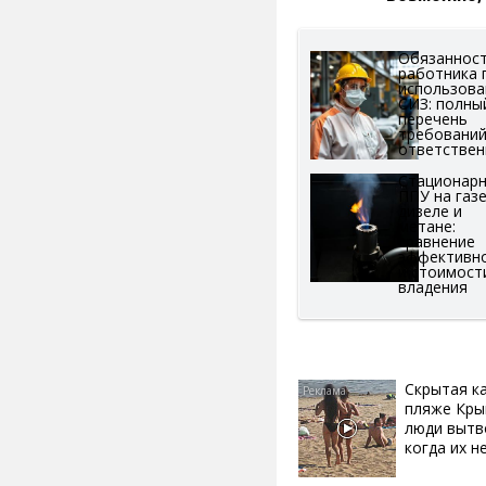
Обязаннос
работника 
использов
СИЗ: полны
перечень
требований
ответствен
Стационар
ППУ на газе
дизеле и
метане:
сравнение
эффективн
и стоимост
владения
Скрытая к
пляже Кры
люди вытв
когда их не