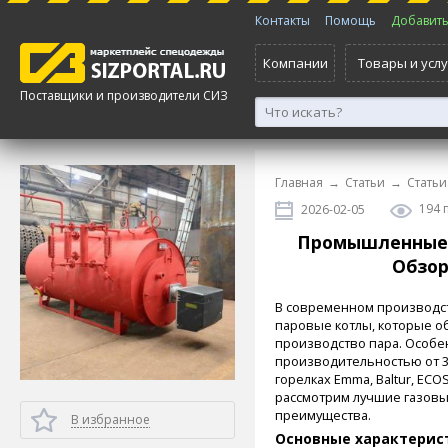
Контакты
Помощь
Добавить 
Компании
Товары и услу
Поставщики и производители СИЗ
Главная
→
Статьи
→
Статьи
194 
2026-02-05
Промышленные 
Обзор
В современном производс
паровые котлы, которые 
производство пара. Особе
производительностью от 30
горелках Emma, Baltur, ECO
рассмотрим лучшие газовы
преимущества.
В избранное
Основные характерис