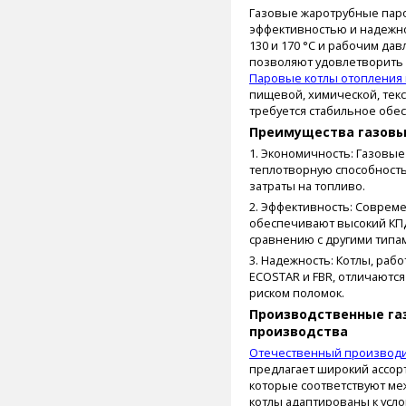
Газовые жаротрубные пар
эффективностью и надежно
130 и 170 °С и рабочим дав
позволяют удовлетворить 
Паровые котлы отопления
пищевой, химической, текс
требуется стабильное обе
Преимущества газовы
1. Экономичность: Газовы
теплотворную способность
затраты на топливо.
2. Эффективность: Соврем
обеспечивают высокий КПД
сравнению с другими типам
3. Надежность: Котлы, рабо
ECOSTAR и FBR, отличаютс
риском поломок.
Производственные га
производства
Отечественный производи
предлагает широкий ассор
которые соответствуют ме
котлы адаптированы к усло