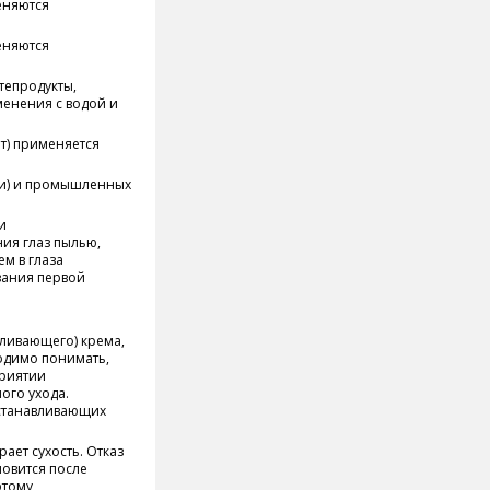
еняются
еняются
тепродукты,
менения с водой и
ит) применяется
очи) и промышленных
и
ия глаз пылью,
м в глаза
азания первой
ливающего) крема,
одимо понимать,
приятии
ого ухода.
станавливающих
ает сухость. Отказ
новится после
этому