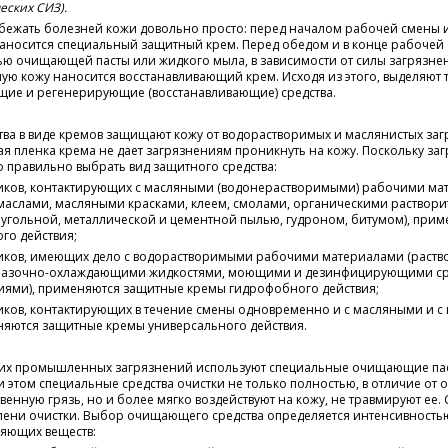
еских СИЗ).
збежать болезней кожи довольно просто: перед началом рабочей смены 
наносится специальный защитный крем. Перед обедом и в конце рабочей
ю очищающей пасты или жидкого мыла, в зависимости от силы загрязнен
ю кожу наносится восстанавливающий крем. Исходя из этого, выделяют 
ие и регенерирующие (восстанавливающие) средства.
ва в виде кремов защищают кожу от водорастворимых и маслянистых заг
 пленка крема не дает загрязнениям проникнуть на кожу. Поскольку за
о правильно выбрать вид защитного средства:
иков, контактирующих с масляными (водонерастворимыми) рабочими ма
маслами, масляными красками, клеем, смолами, органическими раствори
 угольной, металлической и цементной пылью, гудроном, битумом), при
го действия;
иков, имеющих дело с водорастворимыми рабочими материалами (раств
смазочно-охлаждающими жидкостями, моющими и дезинфицирующими сре
иями), применяются защитные кремы гидрофобного действия;
иков, контактирующих в течение смены одновременно и с масляными и 
няются защитные кремы универсального действия.
ких промышленных загрязнений используют специальные очищающие пас
и этом специальные средства очистки не только полностью, в отличие от
венную грязь, но и более мягко воздействуют на кожу, не травмируют ее. 
пени очистки. Выбор очищающего средства определяется интенсивность
няющих веществ: