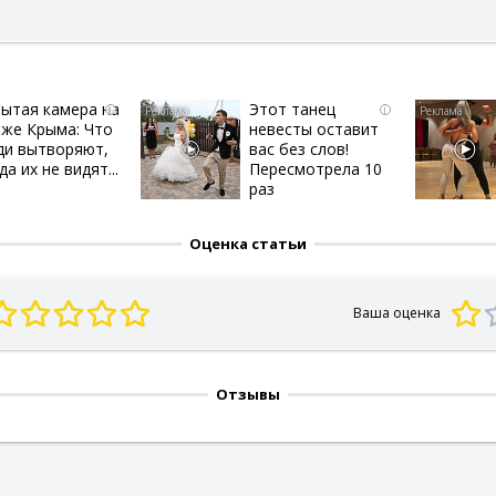
ытая камера на
Этот танец
i
i
яже Крыма: Что
невесты оставит
ди вытворяют,
вас без слов!
да их не видят...
Пересмотрела 10
раз
Оценка статьи
Ваша оценка
Отзывы