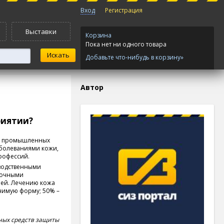
Вход
Регистрация
Выставки
Корзина
Пока нет ни одного товара
Добавьте что-нибудь в корзину»
Автор
риятии?
го промышленных
аболеваниями кожи,
рофессий.
водственными
зочными
чей. Лечению кожа
чимую форму; 50% –
ных средств защиты