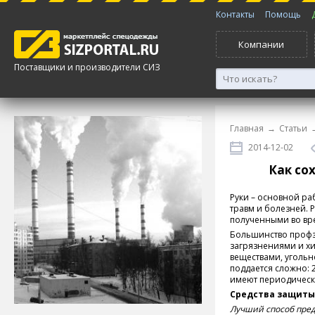
Контакты
Помощь
Компании
Поставщики и производители СИЗ
Главная
→
Статьи
2014-12-02
Как со
Руки – основной ра
травм и болезней.
полученными во вре
Большинство профз
загрязнениями и х
веществами, угольн
поддается сложно: 
имеют периодическ
Средства защиты
Лучший способ пре