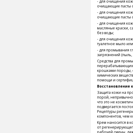
- для очищения кож
очищающие пасты о
- для очищения кож
очищающие пасты о
- для очищения кож
масляные краски, с
без воды;
- для очищения кожи
туалетное мыло ил
- для промывания г
загрязнений (пыль,
Средства для пром
перерабатывающих п
крошками породы, о
химических веществ
помощи и сертифиц
Восстановление 
Защита кожи на пр
порой, непривычно
что это не космети
подвергается посто
Рецептуры регенер
компонентов, чем к
Крем наносится в к
от регенерирующего
рабочей смены, даж