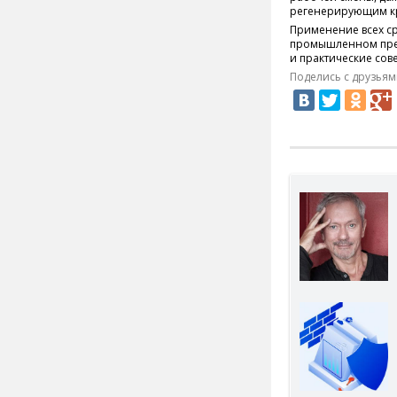
регенерирующим кре
Применение всех ср
промышленном пред
и практические сов
Поделись с друзьям