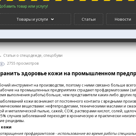
Добавить товар или услугу!
Товары и услуги
Статьи
Новости
→
Статьи о спецодежде, спецобуви
2755 просмотров
хранить здоровье кожи на промышленном предп
бочий инструмент на производстве, поэтому с ними связано больше все
 Рабочие на промышленных предприятиях страдают профдерматозами (з
мя выполнения работы) больше, чем представители каких-либо других п
аболеваний кожи возникают от постоянного контакта с вредными произ
имическими веществами: нефтепродуктами, техническими маслами и сма
ой и металлической пылью, сажей, СОЖ, растворами кислот, солей, щело
25% случаев заболеваний переходят в хроническую и практически неизле
ие рецидивы.
 кожи
дотвращения профдерамтозов - использование во время работы специаль