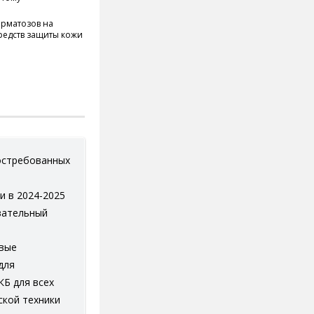
ерматозов на
редств защиты кожи
остребованных
и в 2024-2025
вательный
евые
для
КБ для всех
ской техники