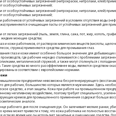
и от особоустойчивых загрязнений (нитрокраски, нитролаки, клей) прим
т особоустойчивых загрязнений;
и от особоустойчивых загрязнений (нитрокраски, нитролаки, клей) прим
т особоустойчивых загрязнений;
и работников от устойчивых загрязнений в условиях отсутствия воды (неф
ажа) применяются очищающие пасты от устойчивых загрязнений для при
 от легких загрязнений (пыль, земля, глина, сажа, пот, жир, копоть, граф
и жидкие моющие средства;
лаз и кожи работников, от растворов химических веществ (кислоты, щел
 песок, стружка) применяются средства для промывания глаз.
ывания глаз и кожи имеют особенно большое значение для добывающих 
роизводств, где рабочие нередко сталкиваются с проблемами загрязнен
пилками, металлической стружкой, а также могут столкнуться с попадание
. Такие средства во много раз эффективнее воды, являются средством ок
ированы в соответствии с европейскими нормами.
кожи
омышленном предприятии невозможна без регенерирующего (восстанав
го для рабочих, большинство которых является мужчинами. Здесь необх
ческое средство, а этап защиты. Кожа при работе на промышленном пред
янному негативному воздействию, поэтому требует специального, усиленн
ирующих кремов для промышленного применения содержат больше вос
осметические аналоги.
онце рабочего дня после очищения рук. Он залечивает мелкие ранки, убир
 крема может привести к тому, что кожа работника не полностью восста
е если во время нее он использует защитные и очищающие средства. По