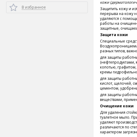
кожи (дерматологич
В избранное
Защитить кожу и и
перерыва на кожу 
удаляются с помощь
работы на очищенну
защитные, очищающ
Защита кожи
Специальные средст
Воздухопроницаемая
разных типов, важн
для защиты работн
(нефтепродуктами, 
копотью, графитом,
кремы гидрофильно
для защиты работн
кислот, щелочей, 
цементом, удобрен
для защиты работн
веществами, приме
Очищение кожи
Для удаления стой
туалетное мыло. Пр
удаляют производст
различаются по сте
характером загряз