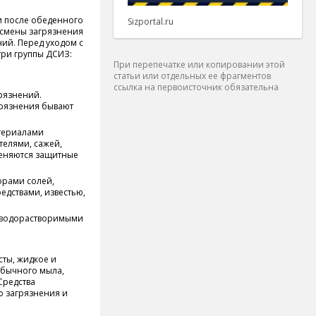
и после обеденного
Sizportal.ru
 смены загрязнения
ий. Перед уходом с
три группы ДСИЗ:
При перепечатке или копировании этой
статьи или отдельных ее фрагментов
ссылка на первоисточник обязательна
рязнений.
грязнения бывают
териалами
телями, сажей,
меняются защитные
орами солей,
дствами, известью,
с водорастворимыми
ты, жидкое и
 обычного мыла,
Средства
ю загрязнения и