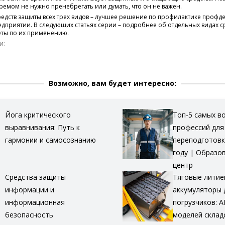
мом не нужно пренебрегать или думать, что он не важен.
едств защиты всех трех видов – лучшее решение по профилактике профд
приятии. В следующих статьях серии – подробнее об отдельных видах с
еты по их применению.
и:
Возможно, вам будет интересно:
Йога критического
Топ-5 самых в
выравнивания: Путь к
профессий для
гармонии и самосознанию
переподготовк
году | Образо
центр
Средства защиты
Тяговые лити
информации и
аккумуляторы 
информационная
погрузчиков: А
безопасность
моделей склад