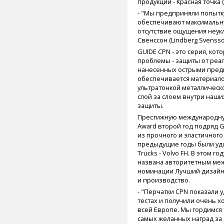
продукции - Красная точка (
- "Мы предприняли попытк
обеспечивают максимальну
отсутствие ощущения неукл
Свенссон (Lindberg Svenss
GUIDE CPN - это серия, ко
проблемы - защиты от реа
нанесенных острыми пред
обеспечивается материалом
ультратонкой металлическо
слой за слоем внутри наши
защиты.
Престижную международную
Award второй год подряд 
из прочного и эластичного
предыдущие годы были удо
Trucks - Volvo FH. В этом 
названа авторитетным ме
номинации Лучший дизайн
и производство.
- "Перчатки CPN показали
тестах и получили очень 
всей Европе. Мы гордимся 
самых желанных наград за