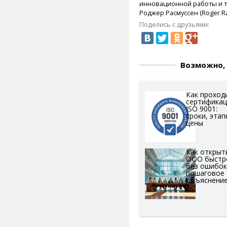
инновационной работы и т
Роджер Расмуссен (Roger 
Поделись с друзьями:
Возможно, 
Как проход
сертифика
ISO 9001:
сроки, этап
цены
Как открыт
ООО быстр
без ошибок
пошаговое
объяснени