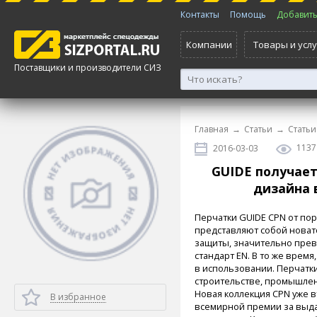
Контакты
Помощь
Добавить 
Компании
Товары и услу
Поставщики и производители СИЗ
Главная
→
Статьи
→
Статьи
1137
2016-03-03
GUIDE получает
дизайна 
Перчатки GUIDE CPN от пор
представляют собой новат
защиты, значительно пре
стандарт EN. В то же врем
в использовании. Перчатк
строительстве, промышленн
Новая коллекция CPN уже в
В избранное
всемирной премии за выд