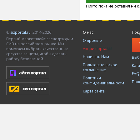
Никто пока не оставил ни 
©
sizportal.ru
, 2014-2026
О нас
Пок
Первый маркетплейс спецодежды и
О проекте
СИЗ на российском рынке. Мы
Акции портала!
помогаем выбрать качественные
средства защиты, чтобы сделать
Написать Нам
Выб
работу безопасной.
Пользовательское
Кат
соглашение
FAQ
Политики
Пол
конфиденциальности
Карта сайта