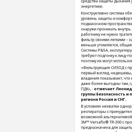
средства защиты дыхания
энергетике.
Конструктивно система обе
уровень защиты и комфорт
подмасочном пространстве
снаружи проникать внутрь 
работнику не нужно тратит
фильтр своими легкими – за
меньше утомляется, общая 
Системы P&SA, эксплуатир
требуют подгонку к лицу по
поэтому их могут использо
«Фильтрующие СИЗОД с пр
первый взгляд, недешевы,
владения показывает, что 
даже более выгодны там, г
ПДК», -
отмечает Леонид 
группы Безопасность и
регионе Россия и СНГ.
В условиях нехватки одно
респираторы с принудитель
возможной альтернативой 
3M™ Versaflo® TR-300 с п
предназначена для защиты