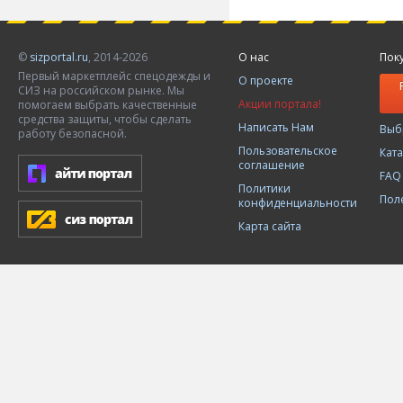
©
sizportal.ru
, 2014-2026
О нас
Пок
Первый маркетплейс спецодежды и
О проекте
СИЗ на российском рынке. Мы
Акции портала!
помогаем выбрать качественные
средства защиты, чтобы сделать
Написать Нам
Выб
работу безопасной.
Пользовательское
Кат
соглашение
FAQ
Политики
Пол
конфиденциальности
Карта сайта