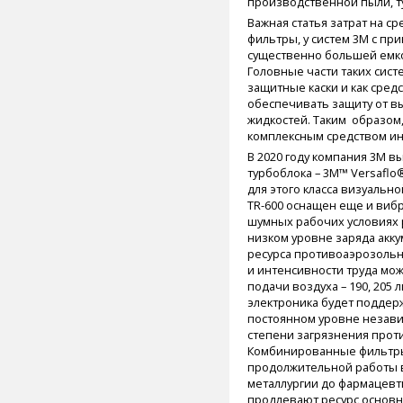
производственной пыли, т
Важная статья затрат на с
фильтры, у систем 3М с пр
существенно большей емко
Головные части таких сист
защитные каски и как сред
обеспечивать защиту от в
жидкостей. Таким образом
комплексным средством и
В 2020 году компания 3М в
турбоблока – 3M™ Versaflo
для этого класса визуальн
TR-600 оснащен еще и виб
шумных рабочих условиях 
низком уровне заряда акк
ресурса противоаэрозольно
и интенсивности труда мож
подачи воздуха – 190, 205 
электроника будет поддер
постоянном уровне независ
степени загрязнения прот
Комбинированные фильтры 
продолжительной работы в
металлургии до фармацевт
продлевают ресурс основн