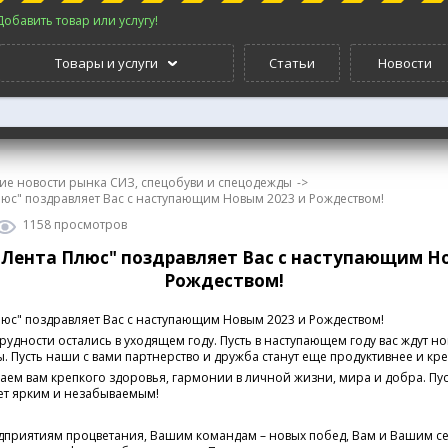
Добавить товар или услугу!
Товары и услуги
Статьи
Новости
ие новости рынка СИЗ, спецобуви и спецодежды
->
юс" поздравляет Вас с наступающим Новым 2023 и Рождеством!
1158 просмотров
Лента Плюс" поздравляет Вас с наступающим Н
Рождеством!
юс" поздравляет Вас с наступающим Новым 2023 и Рождеством!
рудности остались в уходящем году. Пусть в наступающем году вас ждут н
. Пусть наши с вами партнерство и дружба станут еще продуктивнее и кр
лаем вам крепкого здоровья, гармонии в личной жизни, мира и добра. Пус
нет ярким и незабываемым!
приятиям процветания, Вашим командам – новых побед, Вам и Вашим с