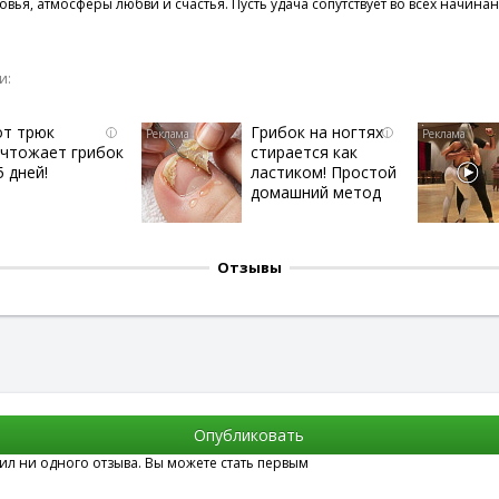
вья, атмосферы любви и счастья. Пусть удача сопутствует во всех начинан
и:
от трюк
Грибок на ногтях
i
i
ичтожает грибок
стирается как
5 дней!
ластиком! Простой
домашний метод
Отзывы
вил ни одного отзыва. Вы можете стать первым