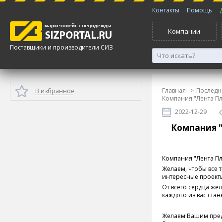
Контакты
Помощь
Компании
Поставщики и производители СИЗ
Главная
->
Последн
В избранное
Компания "Лента Пл
2022-12-29
Компания "
Компания "Лента Пл
Желаем, чтобы все т
интересные проекты
От всего сердца же
каждого из вас ста
Желаем Вашим пред