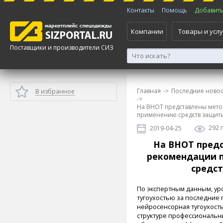
Контакты
Помощь
Добавить 
Компании
Товары и услу
Поставщики и производители СИЗ
Главная
->
Последние новос
В избранное
->
На ВНОТ представлены мето
применению средств защиты
292 
2019-04-25
На ВНОТ пред
рекомендации п
средст
По экспертным данным, у
тугоухостью за последние 
нейросенсорная тугоухост
структуре профессиональн