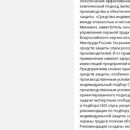
обеспечения эффективной
комплексный подход, вкл
производства и обеспече
защиты.
«Средства индиви
между опасностью и несчас
Миневич, заместитель нач
управления охраной труда
Всероссийского научно-исс
Минтруда России.
На рынке
средств защиты слуха рос
производителей. И от пра
применения зависит здоро
инвестиций предприятий в
Предприятиям сложно ори
средств защиты, особенно 
производственным условия
индивидуальный подбор СИ
производственным условия
ориентированного подхода
задачи экспертным сообщ
и подбора СИЗ слуха, резу
рекомендации по подбору
индивидуальной защиты сл
охраны труда в полном об
Рекомендации созданы экс