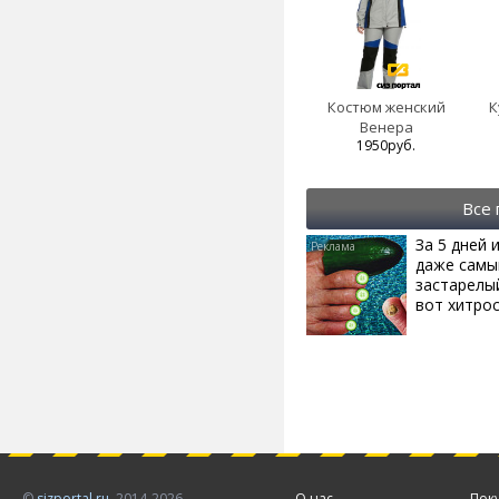
Костюм женский
К
Венера
1950руб.
Все
За 5 дней 
даже самы
застарелый
вот хитро
©
sizportal.ru
, 2014-2026
О нас
Пок