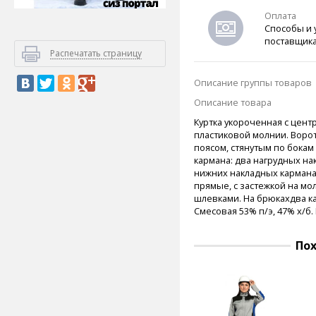
Оплата
Способы и 
поставщик
Распечатать страницу
Описание группы товаров
Описание товара
Куртка укороченная с цент
пластиковой молнии.
Воро
поясом, стянутым по бокам
кармана: два нагрудных на
нижних накладных кармана
прямые, с застежкой на мо
шлевками. На брюкахдва к
Смесовая 53% п/э, 47% х/б
По