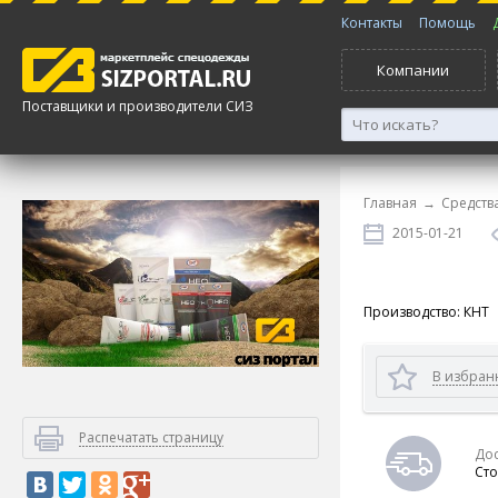
Контакты
Помощь
Компании
Поставщики и производители СИЗ
Главная
→
Средств
2015-01-21
Производство: КНТ
В избран
Распечатать страницу
Дос
Сто