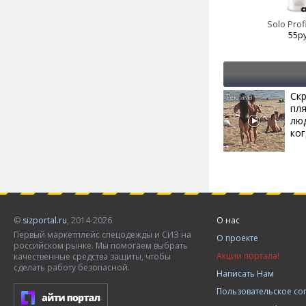
Solo Prof
55р
Скр
пл
лю
ког
©
sizportal.ru
, 2014-2026
О нас
Первый маркетплейс спецодежды и СИЗ на
О проекте
российском рынке. Мы помогаем выбрать
Акции портала!
качественные средства защиты, чтобы
сделать работу безопасной.
Написать Нам
Пользовательское с