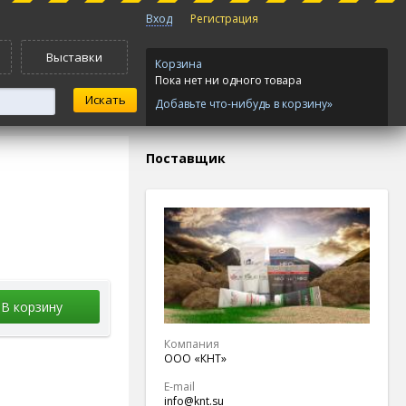
Вход
Регистрация
Выставки
Корзина
Пока нет ни одного товара
Добавьте что-нибудь в корзину»
Поставщик
В корзину
Компания
ООО «КНТ»
E-mail
info@knt.su