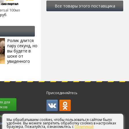
Все товары этого поставщика
ersal 100мл
руб.
Ролик длится
i
пару секунд, но
вы будете в
шоке от
увиденного
Присоединяйтесь
я для
иков
ры!
Мы обрабатываем cookies, чтобы пользоваться сайтом было
удобнее. Вы можете запретить обработку cookies в настройках
ги
браузера. Пожалуйста, ознакомьтесь с
Политикой