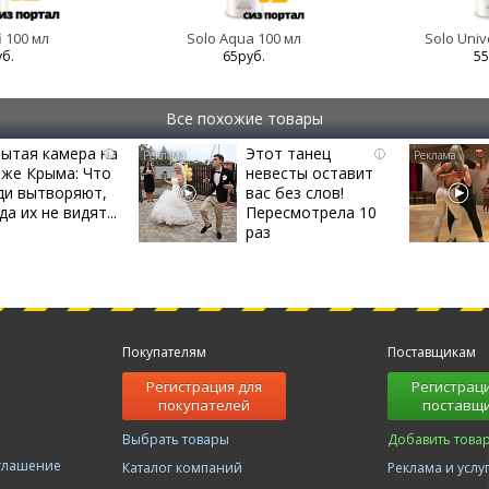
i 100 мл
Solo Aqua 100 мл
Solo Univ
уб.
65руб.
55
Все похожие товары
ытая камера на
Этот танец
i
i
яже Крыма: Что
невесты оставит
ди вытворяют,
вас без слов!
да их не видят...
Пересмотрела 10
раз
Покупателям
Поставщикам
Регистрация для
Регистраци
покупателей
поставщ
Выбрать товары
Добавить това
оглашение
Каталог компаний
Реклама и услу