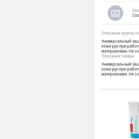
Оп
Спо
Описание группы т
Универсальный защ
кожи рук при работ
материалами.
Не со
Описание товара
Универсальный защ
кожи рук при работ
материалами.
Не со