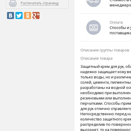
Распечатать страницу
менеджеро
Оплата
Способы и 
поставщик
Описание группы товаров
Описание товара
Защитный крем для рук, о
надежно защищает кожу ве
только воды, но и различн
солей, цемента, пигментны
разработаны на водной осн
необходимо при выполнени
резиновыми или выполнен
перчатками.
Способы приме
для рук отлично справляет
Непосредственно перед н
количество защитного кре
распределив по поверхнос
высохнет, то на поверхнос