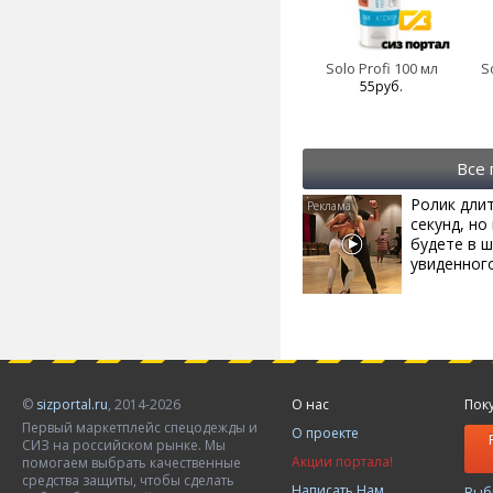
Solo Profi 100 мл
S
55руб.
Все
Ролик длит
секунд, но
будете в ш
увиденног
©
sizportal.ru
, 2014-2026
О нас
Пок
Первый маркетплейс спецодежды и
О проекте
СИЗ на российском рынке. Мы
Акции портала!
помогаем выбрать качественные
средства защиты, чтобы сделать
Написать Нам
Выб