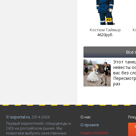
Костюм Таймыр
К
4620руб.
Все
Этот тане
невесты о
вас без сл
Пересмотр
раз
©
sizportal.ru
, 2014-2026
О нас
Пок
Первый маркетплейс спецодежды и
О проекте
СИЗ на российском рынке. Мы
Акции портала!
помогаем выбрать качественные