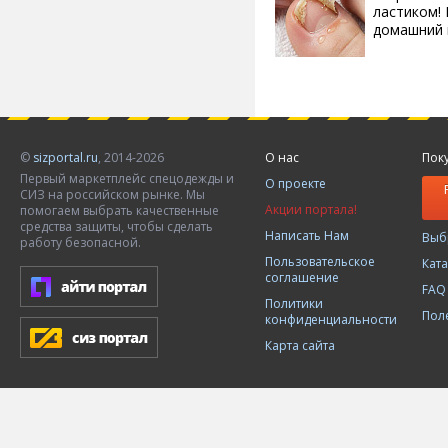
ластиком!
домашний
©
sizportal.ru
, 2014-2026
О нас
Пок
Первый маркетплейс спецодежды и
О проекте
СИЗ на российском рынке. Мы
Акции портала!
помогаем выбрать качественные
средства защиты, чтобы сделать
Написать Нам
Выб
работу безопасной.
Пользовательское
Кат
соглашение
FAQ
Политики
Пол
конфиденциальности
Карта сайта