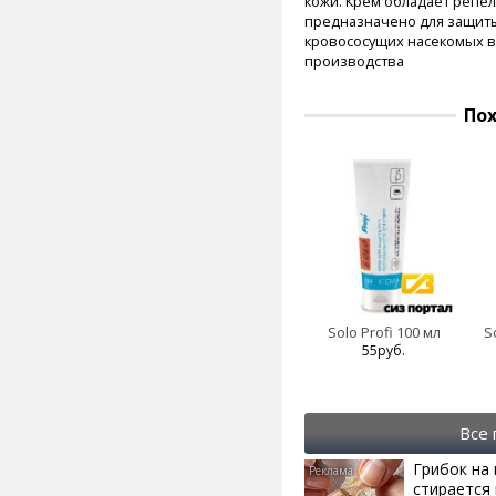
кожи. Крем обладает репе
предназначено для защиты 
кровососущих насекомых в
производства
По
Solo Profi 100 мл
S
55руб.
Все
Грибок на 
стирается 