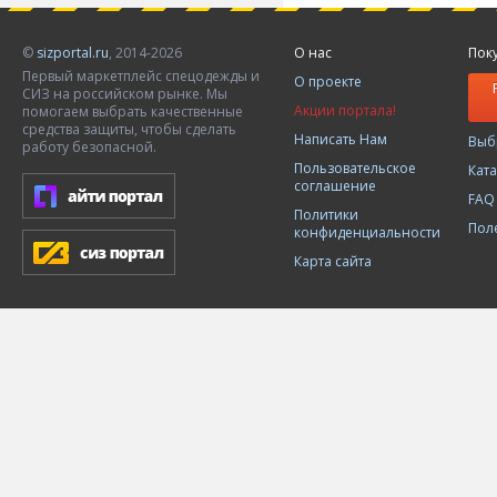
©
sizportal.ru
, 2014-2026
О нас
Пок
Первый маркетплейс спецодежды и
О проекте
СИЗ на российском рынке. Мы
Акции портала!
помогаем выбрать качественные
средства защиты, чтобы сделать
Написать Нам
Выб
работу безопасной.
Пользовательское
Кат
соглашение
FAQ
Политики
Пол
конфиденциальности
Карта сайта