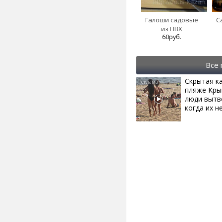
Галоши садовые
С
из ПВХ
60руб.
Все
Скрытая к
пляже Кры
люди вытв
когда их не