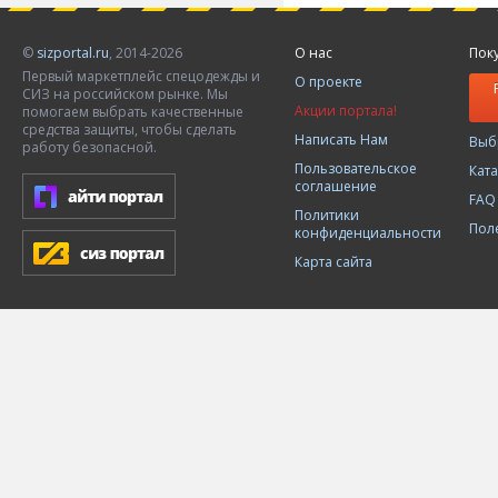
©
sizportal.ru
, 2014-2026
О нас
Пок
Первый маркетплейс спецодежды и
О проекте
СИЗ на российском рынке. Мы
Акции портала!
помогаем выбрать качественные
средства защиты, чтобы сделать
Написать Нам
Выб
работу безопасной.
Пользовательское
Кат
соглашение
FAQ
Политики
Пол
конфиденциальности
Карта сайта