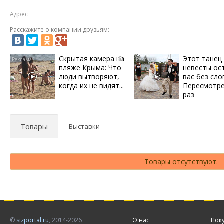
Адрес
Расскажите о компании друзьям:
Скрытая камера на
Этот танец
i
пляже Крыма: Что
невесты ос
люди вытворяют,
вас без сло
когда их не видят...
Пересмотре
раз
Товары
Выставки
Товары отсутствуют.
©
sizportal.ru
, 2014-2026
О нас
Пок