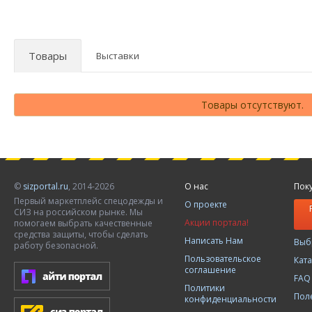
Товары
Выставки
Товары отсутствуют.
©
sizportal.ru
, 2014-2026
О нас
Пок
Первый маркетплейс спецодежды и
О проекте
СИЗ на российском рынке. Мы
Акции портала!
помогаем выбрать качественные
средства защиты, чтобы сделать
Написать Нам
Выб
работу безопасной.
Пользовательское
Кат
соглашение
FAQ
Политики
Пол
конфиденциальности