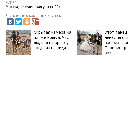
Адрес
Москва, Никулинская улица, 23к1
Расскажите о компании друзьям:
Скрытая камера на
Этот танец
i
пляже Крыма: Что
невесты ос
люди вытворяют,
вас без сло
когда их не видят...
Пересмотре
раз